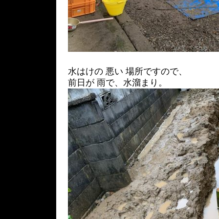
水はけの 悪い 場所ですので、
前日が 雨で、水溜まり。