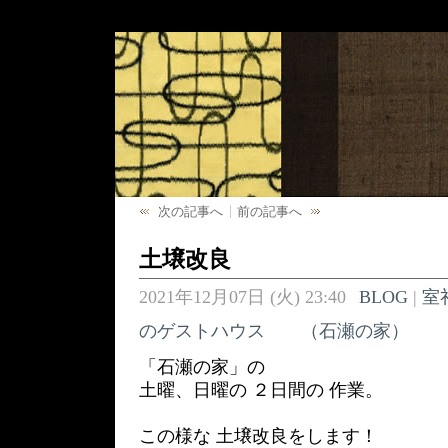
次の記事へ
前の記事へ
土壌改良
2021年12月07日 (火) 23:40
BLOG
|
室
のゲストハウス （石瀬の家）
「石瀬の家」の
土曜、日曜の ２日間の 作業。
この様な 土壌改良をします！