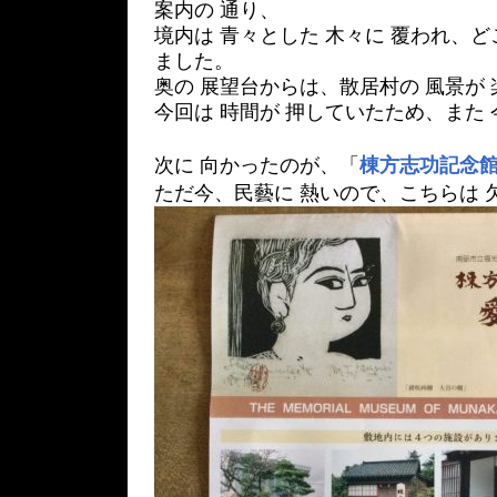
案内の 通り、
境内は 青々とした 木々に 覆われ、ど
ました。
奥の 展望台からは、散居村の 風景が
今回は 時間が 押していたため、また 
次に 向かったのが、「
棟方志功記念館
ただ今、民藝に 熱いので、こちらは 