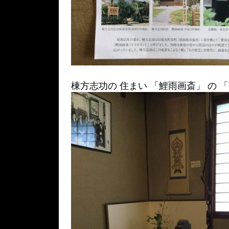
棟方志功の 住まい 「鯉雨画斎」 の 