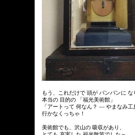
もう、これだけで 頭が パンパンに 
本当の 目的の 「福光美術館」
「アートって 何なん？ ― やまなみ工
行かなくっちゃ！
美術館でも、沢山の 吸収があり、
とても 充実した 福光散策でした～