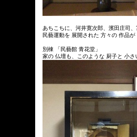
あちこちに、河井寛次郎、濱田庄司、
民藝運動を 展開された 方々の 作品が
別棟 「民藝館 青花堂」
家の 仏壇も、このような 厨子と 小