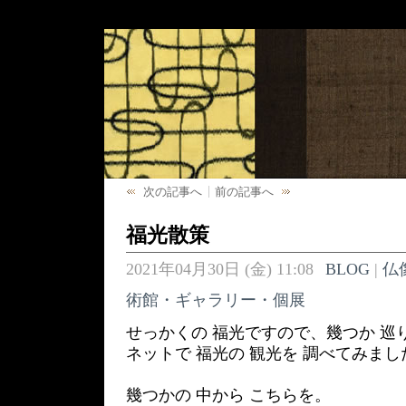
次の記事へ
前の記事へ
福光散策
2021年04月30日 (金) 11:08
BLOG
|
仏
術館・ギャラリー・個展
せっかくの 福光ですので、幾つか 巡
ネットで 福光の 観光を 調べてみまし
幾つかの 中から こちらを。