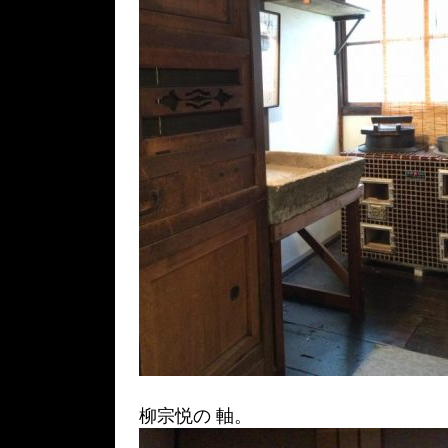
柳宗悦の 軸。