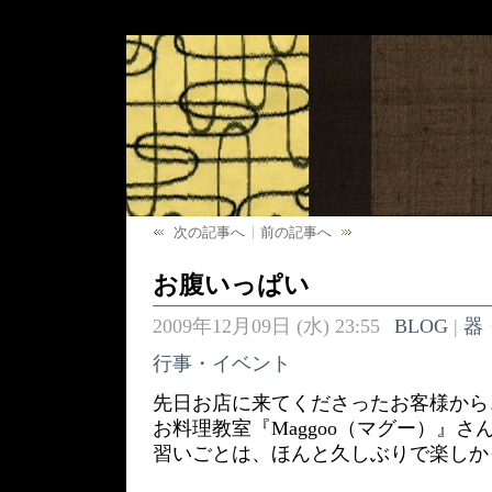
次の記事へ
前の記事へ
お腹いっぱい
2009年12月09日 (水) 23:55
BLOG
|
器
行事・イベント
先日お店に来てくださったお客様から
お料理教室『Maggoo（マグー）』
習いごとは、ほんと久しぶりで楽しか