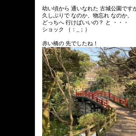
幼い頃から 通いなれた 古城公園です
久しぶりで なのか、物忘れ なのか、
どっちへ 行けばいいの？ と ・・・
ショック （：_；）
赤い橋の 先でしたね！