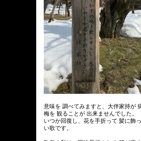
意味を 調べてみますと、大伴家持が 
梅を 観ることが 出来ませんでした。
いつか回復し、花を手折って 髪に飾
い歌です。