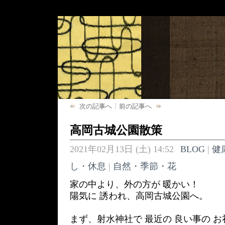
次の記事へ
前の記事へ
高岡古城公園散策
2021年02月13日 (土) 14:52
BLOG
|
健
し・休息
|
自然・季節・花
家の中より、外の方が 暖かい！
陽気に 誘われ、高岡古城公園へ。
まず、射水神社で 最近の 良い事の 