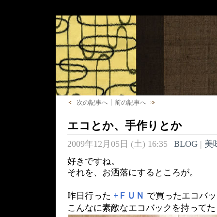
次の記事へ
前の記事へ
エコとか、手作りとか
2009年12月05日 (土) 16:35
BLOG
|
美
好きですね。
それを、お洒落にするところが。
昨日行った
+ＦＵＮ
で買ったエコバッ
こんなに素敵なエコバックを持ってた