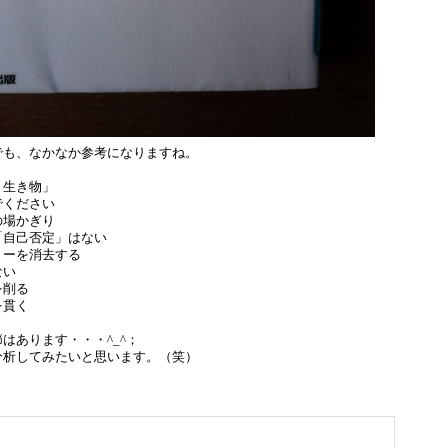
でも、なかなか参考になりますね。
う生き物」
でください
の場かぎり
「自己否定」はない
リーを消去する
ない
を削る
を貫く
はあります・・・^_^；
分析してみたいと思います。（笑）