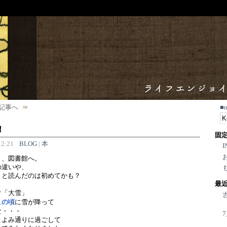
記事へ
■
！
固
2:21
BLOG
|
本
I
と、図書館へ。
の違いや、
りと読んだのは初めてかも？
最
ぐ「大雪」
この頃
に雪が降って
な・・・
こよみ通りに過ごして