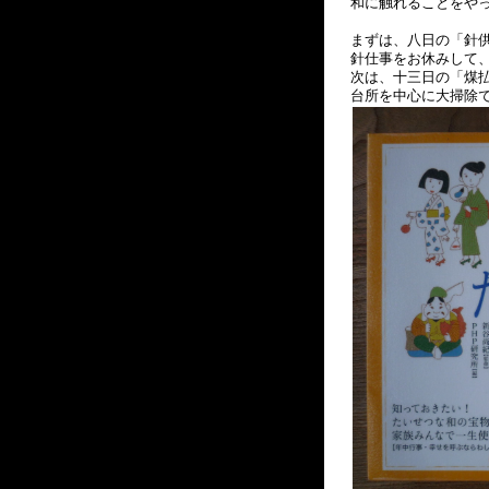
和に触れることをや
まずは、八日の「針
針仕事をお休みして
次は、十三日の「煤
台所を中心に大掃除