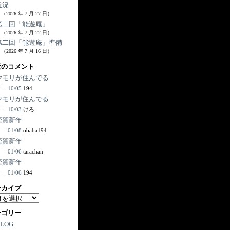
近況
（2026 年 7 月 27 日）
第二回「能遊庵」
（2026 年 7 月 22 日）
第二回「能遊庵」準備
（2026 年 7 月 16 日）
近のコメント
ヤモリが住んでる
10/05
194
ヤモリが住んでる
10/03
けろ
謹賀新年
01/08
obaba194
謹賀新年
01/06
tarachan
謹賀新年
01/06
194
ーカイブ
テゴリー
BLOG