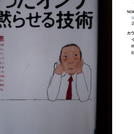
NO
S
カ