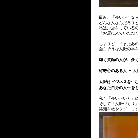
最近、「会いたくな
どんな人なんだろう
私はお店をしている
「お店に来ていただ
ちょうど、「またあ
面白そうな人脈の本
輝く笑顔の人が、多
好奇心のある人 ＝ 
人脈はビジネスを生
あなた自身の人生を
私も「会いたい人」
そして「人脈づくり
笑顔を絶やさず、ま