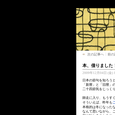
次の記事へ
前の
本、借りました
2009年12月04日 (金) 1
日本の節句を知ろう
「新暦」と「旧暦」
二十四節気をじっく
師走に入り、もうす
そういえば、昨年も
本格的は冬になった
なんて思いながら、