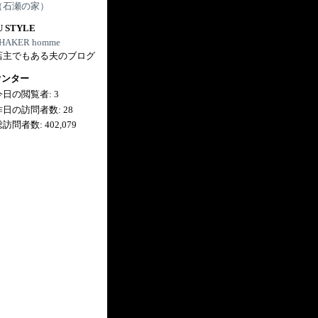
（石瀬の家）
U STYLE
HAKER homme
店主でもある夫のブログ
ウンター
今日の閲覧者:
3
昨日の訪問者数:
28
総訪問者数:
402,079