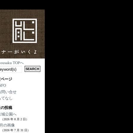
nousaku TOPへ
定ページ
NFO
お問い合せ
もてなし
近の投稿
古城公園へ
（2026 年 8 月 2 日）
7月の画像
（2026 年 7 月 31 日）