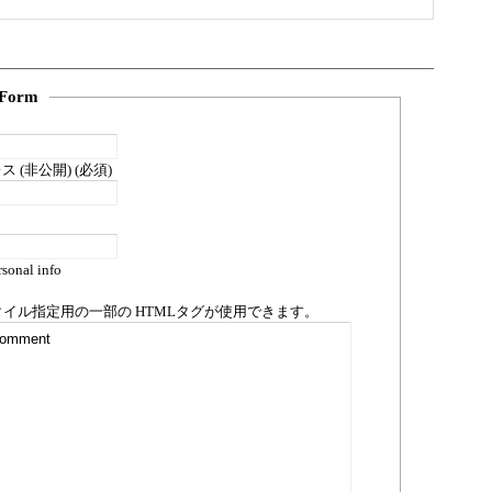
Form
 (非公開) (必須)
sonal info
タイル指定用の一部の
HTML
タグが使用できます。