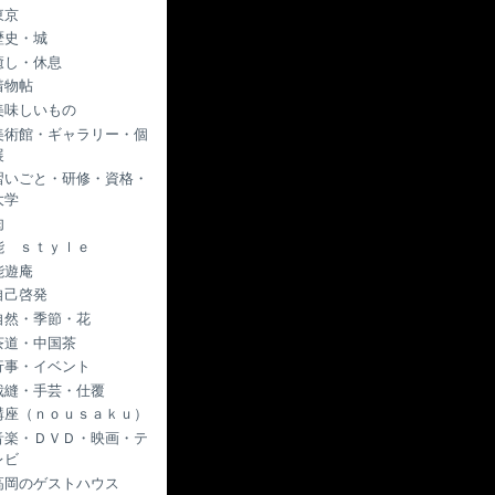
東京
歴史・城
癒し・休息
着物帖
美味しいもの
美術館・ギャラリー・個
展
習いごと・研修・資格・
大学
肉
能 ｓｔｙｌｅ
能遊庵
自己啓発
自然・季節・花
茶道・中国茶
行事・イベント
裁縫・手芸・仕覆
講座（ｎｏｕｓａｋｕ）
音楽・ＤＶＤ・映画・テ
レビ
高岡のゲストハウス