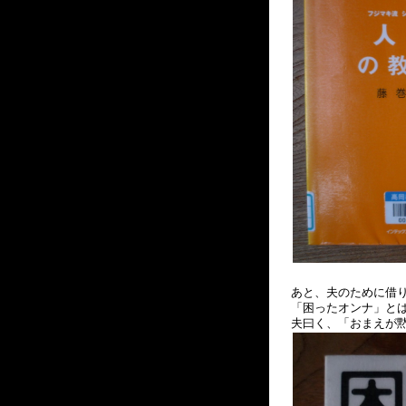
あと、夫のために借
「困ったオンナ」と
夫曰く、「おまえが