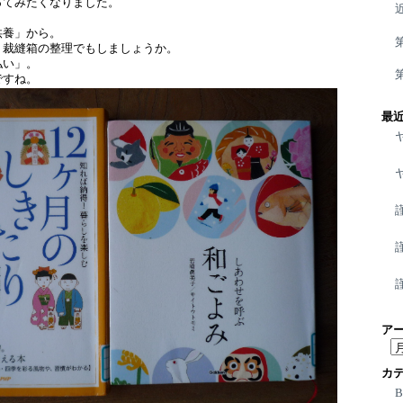
ってみたくなりました。
供養」から。
、裁縫箱の整理でもしましょうか。
払い」。
ですね。
最
ア
ア
ー
カ
カ
イ