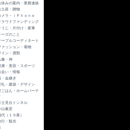
お休みの案内・業務連絡
お土産・贈物
カメラ・ｉＰｈｏｎｅ
クラウドファンディング
そうじ・片付け・家事
チーズのこと
テーブルコーディネート
ファッション・着物
ワイン・酒類
仏像・神
健康・美容・スポーツ
出会い・情報
器・金継ぎ
室礼・建築・デザイン
家ごはん・ホームパーテ
ィ
富士見台トンネル
小山薫堂
幾代（１９夜）
旅行・観光
本