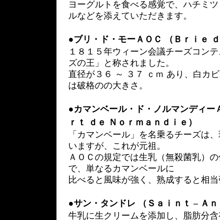
ヨーグルトを食べる感覚で、ハチミツ
ルなどを添えていただきます。
●
ブリ・ド・モーＡＯＣ （Ｂｒｉｅ ｄ
１８１５年ウィーン会議チーズコンテ
ズの王」と称されました。
直径が３６ ～ ３７ ｃｍ あり、白
は破格のの大きさ。
●
カマンベール・ド・ノルマンディー
ｒｔ ｄｅ Ｎｏｒｍａｎｄｉｅ）
「カマンベール」を名乗るチーズは、
いますが、これが元祖。
ＡＯＣの規定では生乳（無殺菌乳）の
で、単なるカマンベールに
比べると風味が強く、熟成すると相当
●
サン・タンドレ （Ｓａｉｎｔ – Ａ
牛乳に生クリームを添加し、脂肪分含