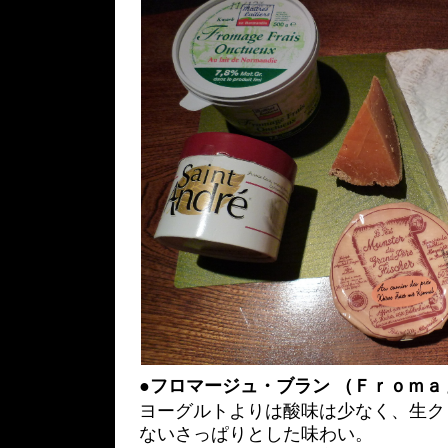
●
フロマージュ・ブラン （Ｆｒｏｍａ
ヨーグルトよりは酸味は少なく、生ク
ないさっぱりとした味わい。