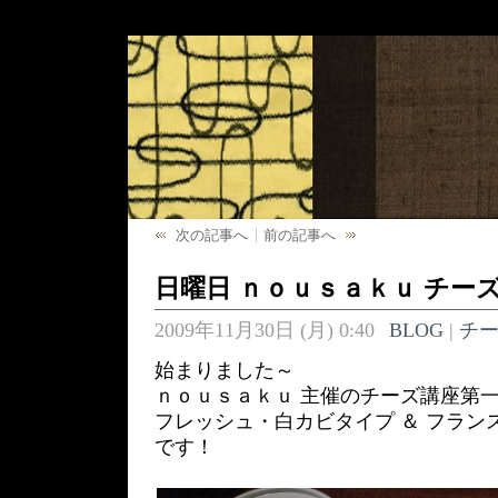
次の記事へ
前の記事へ
日曜日 ｎｏｕｓａｋｕ チー
2009年11月30日 (月) 0:40
BLOG
|
チ
始まりました～
ｎｏｕｓａｋｕ 主催のチーズ講座第
フレッシュ・白カビタイプ ＆ フラン
です！