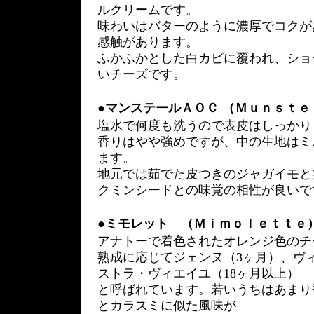
ルクリームです。
味わいはバターのように濃厚でコクが
感触があります。
ふかふかとした白カビに覆われ、ショ
いチーズです。
●
マンステールＡＯＣ （Ｍｕｎｓｔｅ
塩水で何度も洗うので表皮はしっかり
香りはやや強めですが、中の生地はミ
ます。
地元では茹でた皮つきのジャガイモと
クミンシードとの味覚の相性が良いで
●
ミモレット （Ｍｉｍｏｌｅｔｔｅ
アナトーで着色されたオレンジ色のチ
熟成に応じてジェンヌ（3ヶ月）、ヴィ
ストラ・ヴィエイユ（18ヶ月以上）
と呼ばれています。若いうちはあまり
とカラスミに似た風味が