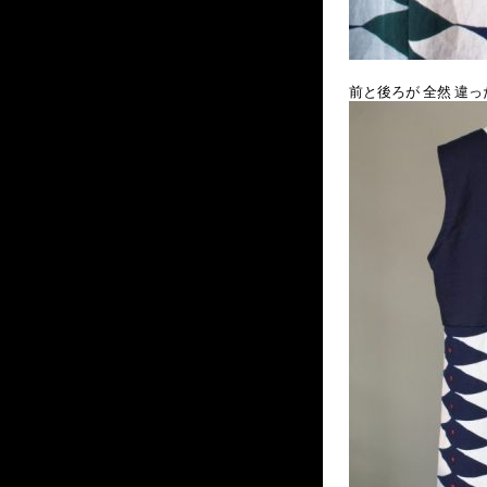
前と後ろが 全然 違っ