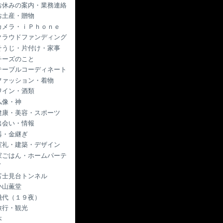
お休みの案内・業務連絡
お土産・贈物
カメラ・ｉＰｈｏｎｅ
クラウドファンディング
そうじ・片付け・家事
チーズのこと
テーブルコーディネート
ファッション・着物
ワイン・酒類
仏像・神
健康・美容・スポーツ
出会い・情報
器・金継ぎ
室礼・建築・デザイン
家ごはん・ホームパーテ
ィ
富士見台トンネル
小山薫堂
幾代（１９夜）
旅行・観光
本