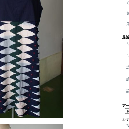
最
ア
ア
ー
カ
カ
イ