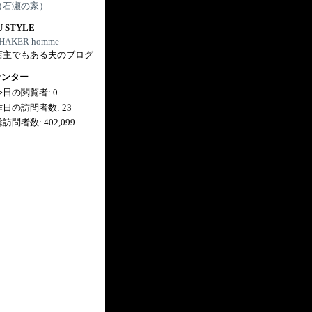
（石瀬の家）
U STYLE
HAKER homme
店主でもある夫のブログ
ウンター
今日の閲覧者:
0
昨日の訪問者数:
23
総訪問者数:
402,099