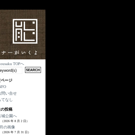
nousaku TOPへ
定ページ
NFO
お問い合せ
もてなし
近の投稿
古城公園へ
（2026 年 8 月 2 日）
7月の画像
（2026 年 7 月 31 日）