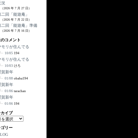
近況
（2026 年 7 月 27 日）
第二回「能遊庵」
（2026 年 7 月 22 日）
第二回「能遊庵」準備
（2026 年 7 月 16 日）
近のコメント
ヤモリが住んでる
10/05
194
ヤモリが住んでる
10/03
けろ
謹賀新年
01/08
obaba194
謹賀新年
01/06
tarachan
謹賀新年
01/06
194
ーカイブ
テゴリー
BLOG