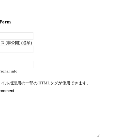
Form
 (非公開) (必須)
sonal info
タイル指定用の一部の
HTML
タグが使用できます。