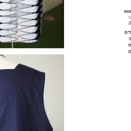
NO
S
カ