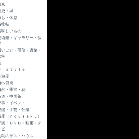
東京
歴史・城
癒し・休息
着物帖
美味しいもの
美術館・ギャラリー・個
展
習いごと・研修・資格・
大学
肉
能 ｓｔｙｌｅ
能遊庵
自己啓発
自然・季節・花
茶道・中国茶
行事・イベント
裁縫・手芸・仕覆
講座（ｎｏｕｓａｋｕ）
音楽・ＤＶＤ・映画・テ
レビ
高岡のゲストハウス