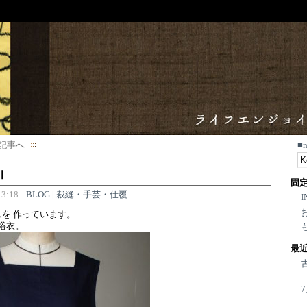
記事へ
■
Ⅱ
固
3:18
BLOG
|
裁縫・手芸・仕覆
I
を 作っています。
 浴衣。
最