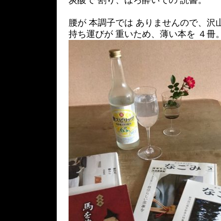
炭酸で 割り、ほろ酔いでの 読書。
腰が 本調子では ありませんので、沢
持ち運びが 重いため、薄い本を ４冊