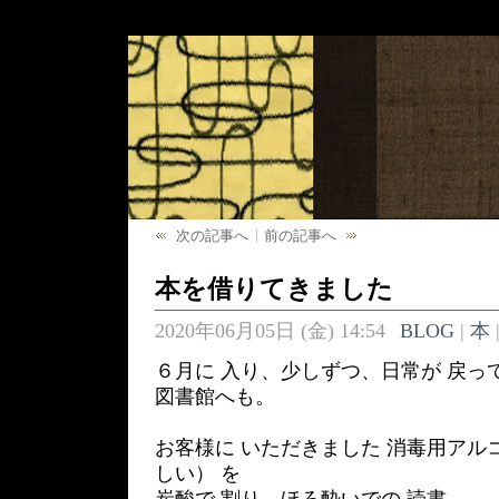
次の記事へ
前の記事へ
本を借りてきました
2020年06月05日 (金) 14:54
BLOG
|
本
６月に 入り、少しずつ、日常が 戻っ
図書館へも。
お客様に いただきました 消毒用アル
しい） を