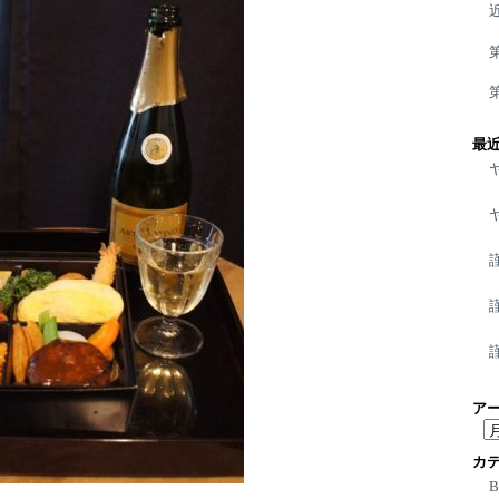
最
ア
ア
ー
カ
カ
イ