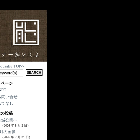
nousaku TOPへ
定ページ
NFO
お問い合せ
もてなし
近の投稿
古城公園へ
（2026 年 8 月 2 日）
7月の画像
（2026 年 7 月 31 日）