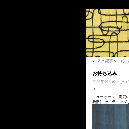
次の記事へ
前の
お持ち込み
2020年06月02日 (火) 2
ィ
ニューオータニ高岡の
折敷に セッティング