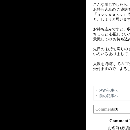
こんな感じでしたら
お持ち込みの ご連絡
「ｎｏｕｓａｋｕ」 
と、しようと思いま
お持ち込みですと、収
ちょっと 心配してい
意識しての お持ち込
先日の お持ち寄りの
いろいろ ありまして
人数を 考慮しての 
受付ますので、よろし
次の記事へ
前の記事へ
Comments:
0
Comment 
お名前 (必須)