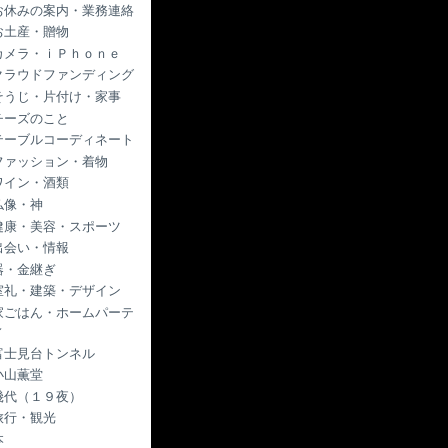
お休みの案内・業務連絡
お土産・贈物
カメラ・ｉＰｈｏｎｅ
クラウドファンディング
そうじ・片付け・家事
チーズのこと
テーブルコーディネート
ファッション・着物
ワイン・酒類
仏像・神
健康・美容・スポーツ
出会い・情報
器・金継ぎ
室礼・建築・デザイン
家ごはん・ホームパーテ
ィ
富士見台トンネル
小山薫堂
幾代（１９夜）
旅行・観光
本