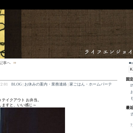
記事へ
■
固
2:01
BLOG
|
お休みの案内・業務連絡
|
家ごはん・ホームパーテ
I
 テイクアウト お弁当。
しますと、いい感じ～
最