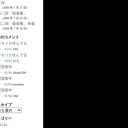
近況
（2026 年 7 月 27 日）
第二回「能遊庵」
（2026 年 7 月 22 日）
第二回「能遊庵」準備
（2026 年 7 月 16 日）
近のコメント
ヤモリが住んでる
10/05
194
ヤモリが住んでる
10/03
けろ
謹賀新年
01/08
obaba194
謹賀新年
01/06
tarachan
謹賀新年
01/06
194
ーカイブ
テゴリー
BLOG