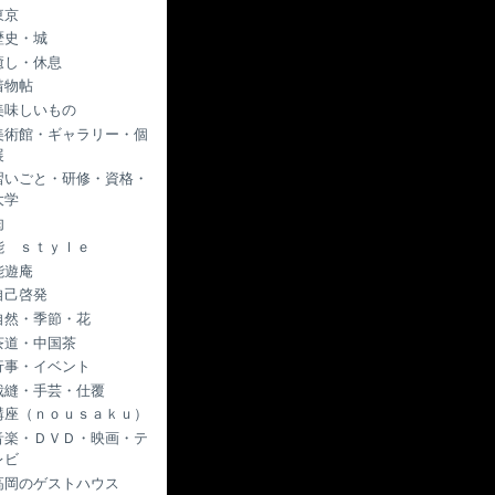
東京
歴史・城
癒し・休息
着物帖
美味しいもの
美術館・ギャラリー・個
展
習いごと・研修・資格・
大学
肉
能 ｓｔｙｌｅ
能遊庵
自己啓発
自然・季節・花
茶道・中国茶
行事・イベント
裁縫・手芸・仕覆
講座（ｎｏｕｓａｋｕ）
音楽・ＤＶＤ・映画・テ
レビ
高岡のゲストハウス