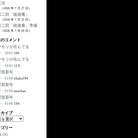
近況
（2026 年 7 月 27 日）
第二回「能遊庵」
（2026 年 7 月 22 日）
第二回「能遊庵」準備
（2026 年 7 月 16 日）
近のコメント
ヤモリが住んでる
10/05
194
ヤモリが住んでる
10/03
けろ
謹賀新年
01/08
obaba194
謹賀新年
01/06
tarachan
謹賀新年
01/06
194
ーカイブ
テゴリー
BLOG