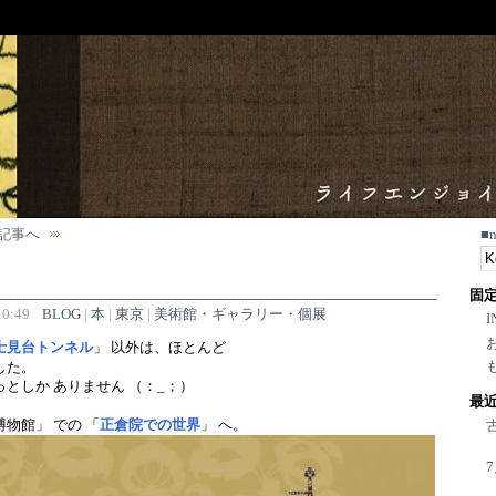
記事へ
■
固
0:49
BLOG
|
本
|
東京
|
美術館・ギャラリー・個展
I
士見台トンネル
」 以外は、ほとんど
した。
っとしか ありません （：_；）
最
物館」 での 「
正倉院での世界
」 へ。