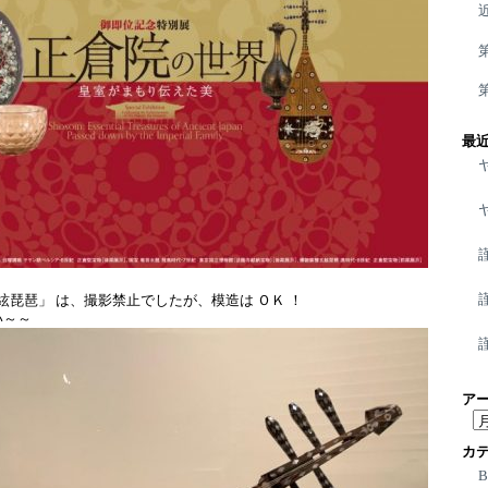
最
五絃琵琶」 は、撮影禁止でしたが、模造は ＯＫ ！
い～～
ア
ア
ー
カ
カ
イ