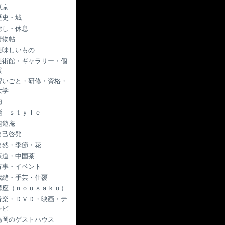
東京
歴史・城
癒し・休息
着物帖
美味しいもの
美術館・ギャラリー・個
展
習いごと・研修・資格・
大学
肉
能 ｓｔｙｌｅ
能遊庵
自己啓発
自然・季節・花
茶道・中国茶
行事・イベント
裁縫・手芸・仕覆
講座（ｎｏｕｓａｋｕ）
音楽・ＤＶＤ・映画・テ
レビ
高岡のゲストハウス