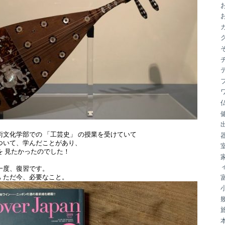
ブ
術文化学部での 「工芸史」 の授業を受けていて
ついて、学んだことがあり、
を 見たかったのでした！
一度、復習です。
 ただ今、必要なこと。