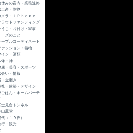
お休みの案内・業務連絡
お土産・贈物
カメラ・ｉＰｈｏｎｅ
クラウドファンディング
そうじ・片付け・家事
チーズのこと
テーブルコーディネート
ファッション・着物
ワイン・酒類
仏像・神
健康・美容・スポーツ
出会い・情報
器・金継ぎ
室礼・建築・デザイン
家ごはん・ホームパーテ
ィ
富士見台トンネル
小山薫堂
幾代（１９夜）
旅行・観光
本