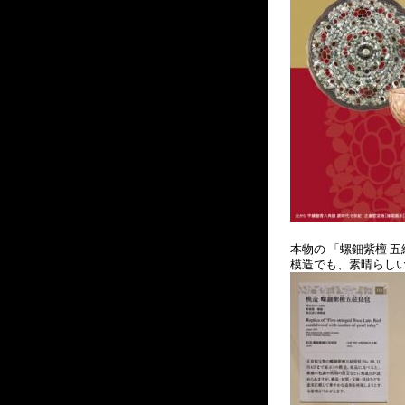
本物の 「螺鈿紫檀 
模造でも、素晴らし