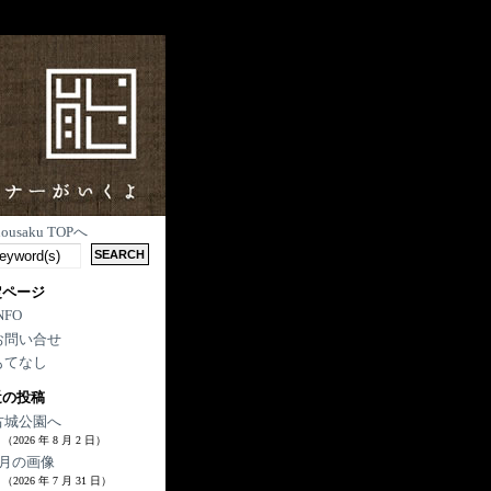
nousaku TOPへ
定ページ
NFO
お問い合せ
もてなし
近の投稿
古城公園へ
（2026 年 8 月 2 日）
7月の画像
（2026 年 7 月 31 日）