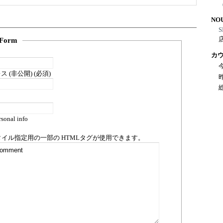
NO
S
Form
カ
 (非公開) (必須)
sonal info
タイル指定用の一部の
HTML
タグが使用できます。