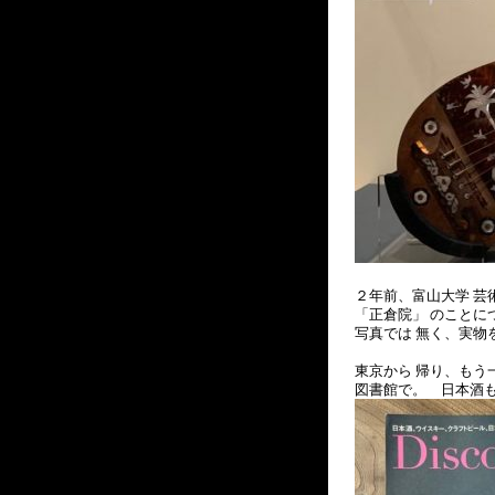
２年前、富山大学 芸
「正倉院」 のことに
写真では 無く、実物
東京から 帰り、もう
図書館で。 日本酒も