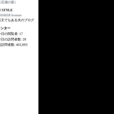
（石瀬の家）
U STYLE
HAKER homme
店主でもある夫のブログ
ウンター
今日の閲覧者:
17
昨日の訪問者数:
28
総訪問者数:
402,093