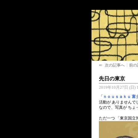
次の記事へ
前の
先日の東京
2019年10月27日 (日) 1
「
ｎｏｕｓａｋｕ 富
活動が ありませんで
なので、写真が ちょ
ただ一つ 「東京国立博