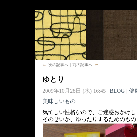
次の記事へ
前の記事へ
ゆとり
2009年10月28日 (水) 16:45
BLOG
|
健
美味しいもの
気忙しい性格なので、ご迷惑おかけしてお
そのせいか、ゆったりするためのもの