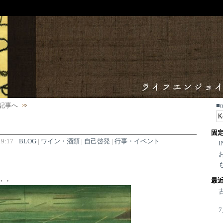
記事へ
■
固
9:17
BLOG
|
ワイン・酒類
|
自己啓発
|
行事・イベント
I
。
最
・・