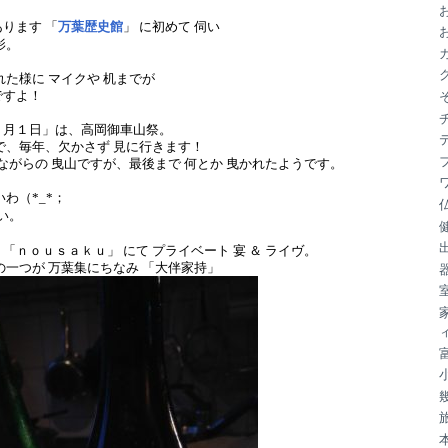
ブ
ります 「
万葉歴史館
」 に初めて 伺い
影。
れた様に マイクや 机までが
ですよ！
５月１日」は、高岡御車山祭。
で、毎年、欠かさず 見に行きます！
みながらの 曳山ですが、最後まで 何とか 曳かれたようです。
わ（*_*；
い。
「ｎｏｕｓａｋｕ」 にて プライベート 宴 ＆ ライヴ。
の一つが 万葉集にちなみ 「大伴家持」