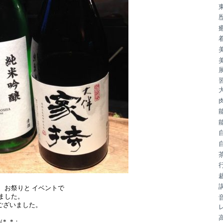
は、お祭りと イベントで
りました。
ございました。
*_*；