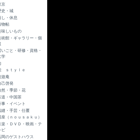
東京
歴史・城
癒し・休息
着物帖
美味しいもの
美術館・ギャラリー・個
展
習いごと・研修・資格・
大学
肉
能 ｓｔｙｌｅ
能遊庵
自己啓発
自然・季節・花
茶道・中国茶
行事・イベント
裁縫・手芸・仕覆
講座（ｎｏｕｓａｋｕ）
音楽・ＤＶＤ・映画・テ
レビ
高岡のゲストハウス