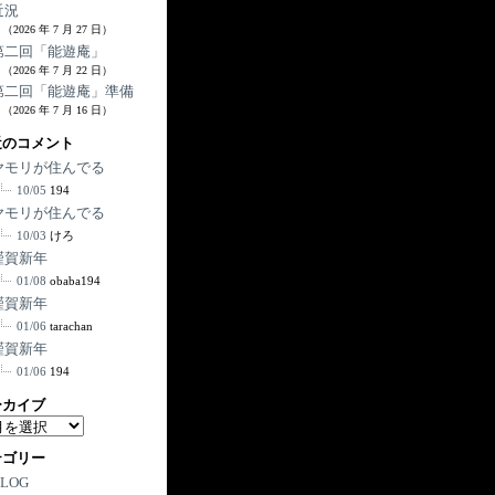
近況
（2026 年 7 月 27 日）
第二回「能遊庵」
（2026 年 7 月 22 日）
第二回「能遊庵」準備
（2026 年 7 月 16 日）
近のコメント
ヤモリが住んでる
10/05
194
ヤモリが住んでる
10/03
けろ
謹賀新年
01/08
obaba194
謹賀新年
01/06
tarachan
謹賀新年
01/06
194
ーカイブ
テゴリー
BLOG