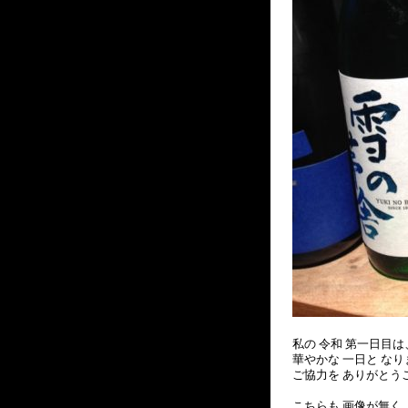
私の 令和 第一日目
華やかな 一日と な
ご協力を ありがとう
こちらも 画像が無く（