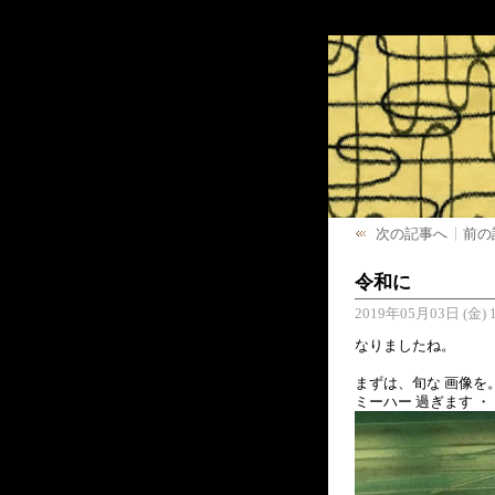
次の記事へ
前の
令和に
2019年05月03日 (金) 1
なりましたね。
まずは、旬な 画像を
ミーハー 過ぎます ・