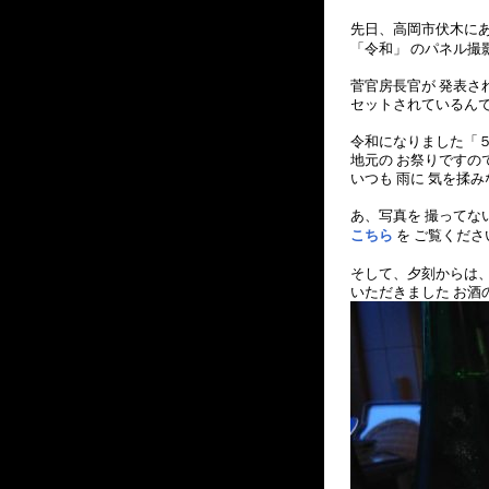
先日、高岡市伏木にあ
「令和」 のパネル撮
菅官房長官が 発表さ
セットされているん
令和になりました「
地元の お祭りですの
いつも 雨に 気を揉
あ、写真を 撮ってない
こちら
を ご覧くださ
そして、夕刻からは、
いただきました お酒