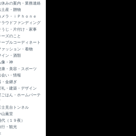
お休みの案内・業務連絡
お土産・贈物
カメラ・ｉＰｈｏｎｅ
クラウドファンディング
そうじ・片付け・家事
チーズのこと
テーブルコーディネート
ファッション・着物
ワイン・酒類
仏像・神
健康・美容・スポーツ
出会い・情報
器・金継ぎ
室礼・建築・デザイン
家ごはん・ホームパーテ
ィ
富士見台トンネル
小山薫堂
幾代（１９夜）
旅行・観光
本