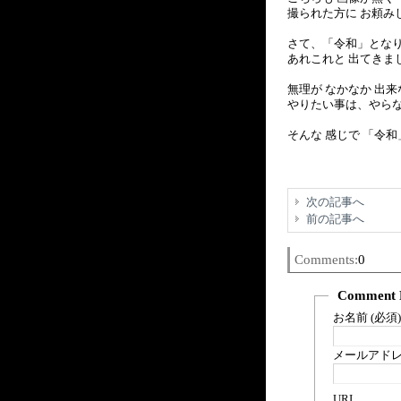
撮られた方に お頼み
さて、「令和」となり
あれこれと 出てきま
無理が なかなか 出
やりたい事は、やらな
そんな 感じで 「令
次の記事へ
前の記事へ
Comments:
0
Comment 
お名前 (必須)
メールアドレス
URI