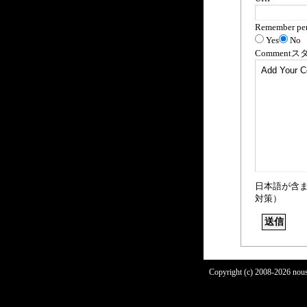
Remember per
Yes
No
Comment
ス
日本語が含
対策）
Copyright (c) 2008-2026 nous