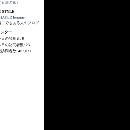
（石瀬の家）
U STYLE
HAKER homme
店主でもある夫のブログ
ウンター
今日の閲覧者:
9
昨日の訪問者数:
23
総訪問者数:
402,031