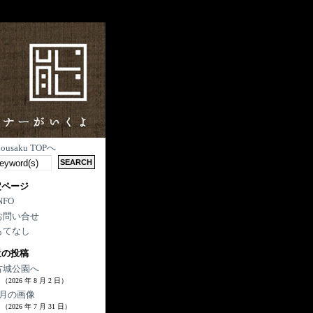
nousaku TOPへ
定ページ
NFO
お問い合せ
もてなし
近の投稿
古城公園へ
（2026 年 8 月 2 日）
7月の画像
（2026 年 7 月 31 日）