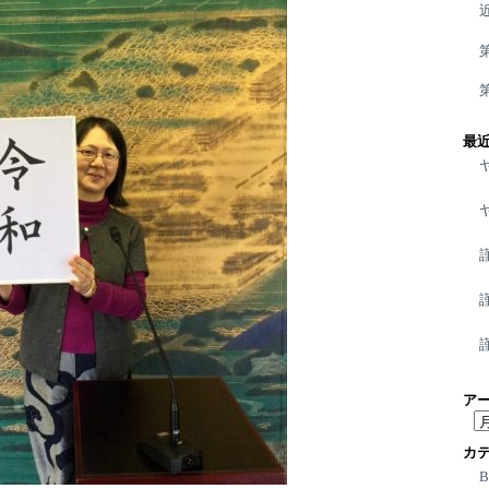
最
ア
ア
ー
カ
カ
イ