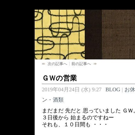
次の記事へ
前の記事へ
ＧＷの営業
2019年04月24日 (水) 9:27
BLOG
|
お
ン・酒類
まだまだ 先だと 思っていました ＧＷ
３日後から 始まるのですねー
それも、１０日間も ・・・