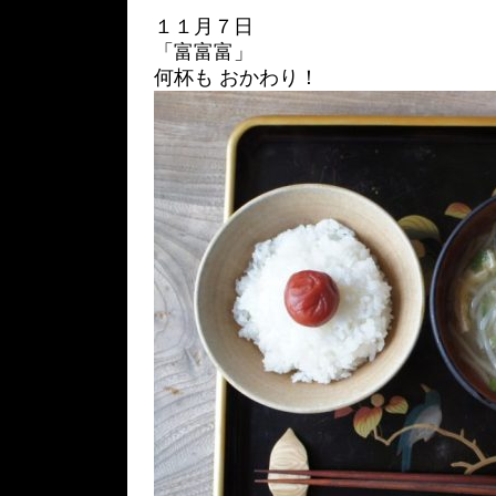
１１月７日
「富富富」
何杯も おかわり！