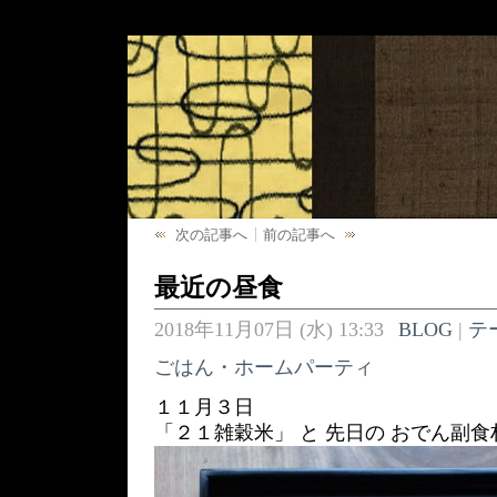
次の記事へ
前の記事へ
最近の昼食
2018年11月07日 (水) 13:33
BLOG
|
テ
ごはん・ホームパーティ
１１月３日
「２１雑穀米」 と 先日の おでん副