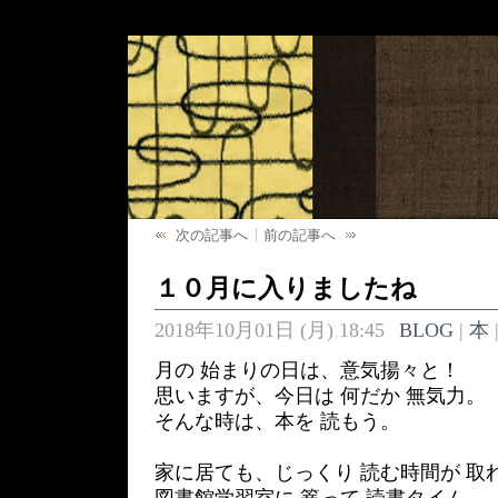
次の記事へ
前の記事へ
１０月に入りましたね
2018年10月01日 (月) 18:45
BLOG
|
本
月の 始まりの日は、意気揚々と！
思いますが、今日は 何だか 無気力。
そんな時は、本を 読もう。
家に居ても、じっくり 読む時間が 取