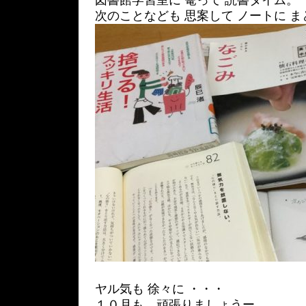
図書館学習室に 篭って 読書タイム。
次のことなども 思案して ノートに 
ヤル気も 徐々に ・・・
１０月も、頑張りましょうー