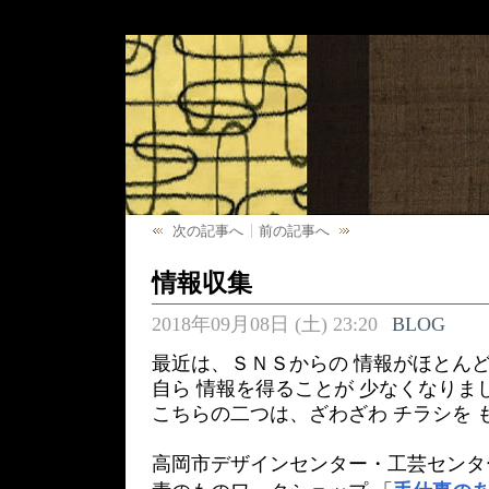
次の記事へ
前の記事へ
情報収集
2018年09月08日 (土) 23:20
BLOG
最近は、ＳＮＳからの 情報がほとん
自ら 情報を得ることが 少なくなりま
こちらの二つは、ざわざわ チラシを 
高岡市デザインセンター・工芸センタ