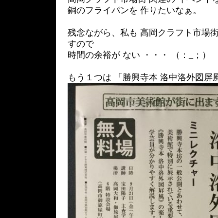
銅のフライパンを 作りたいなぁ。
残念ながら、私も 高岡クラフト市場街
すので
時間の余裕が ない ・・・ （：_；）
もう１つは 「勝興寺本 洛中洛外図屏風