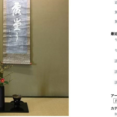
最
ア
ア
ー
カ
カ
イ