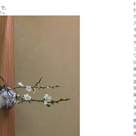
ブ
」で。
す～