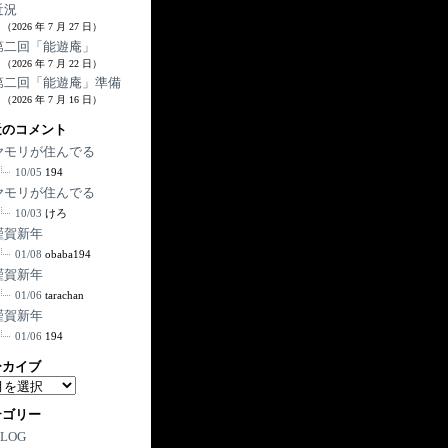
近況
（2026 年 7 月 27 日）
第二回「能遊庵」
（2026 年 7 月 22 日）
第二回「能遊庵」準備
（2026 年 7 月 16 日）
近のコメント
ヤモリが住んでる
10/05
194
ヤモリが住んでる
10/03
けろ
謹賀新年
01/08
obaba194
謹賀新年
01/06
tarachan
謹賀新年
01/06
194
ーカイブ
テゴリー
BLOG