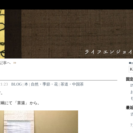
記事へ
■
固
1:23
BLOG
|
本
|
自然・季節・花
|
茶道・中国茶
I
古。
碗にて 「茶湯」 から。
最