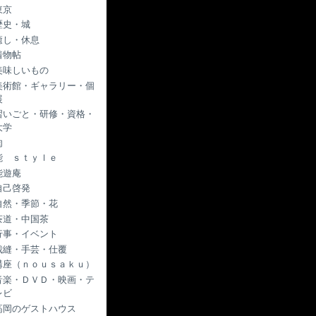
東京
歴史・城
癒し・休息
着物帖
美味しいもの
美術館・ギャラリー・個
展
習いごと・研修・資格・
大学
肉
能 ｓｔｙｌｅ
能遊庵
自己啓発
自然・季節・花
茶道・中国茶
行事・イベント
裁縫・手芸・仕覆
講座（ｎｏｕｓａｋｕ）
音楽・ＤＶＤ・映画・テ
レビ
高岡のゲストハウス