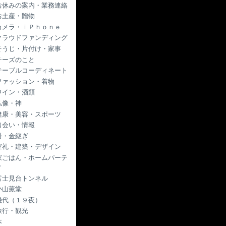
お休みの案内・業務連絡
お土産・贈物
カメラ・ｉＰｈｏｎｅ
クラウドファンディング
そうじ・片付け・家事
チーズのこと
テーブルコーディネート
ファッション・着物
ワイン・酒類
仏像・神
健康・美容・スポーツ
出会い・情報
器・金継ぎ
室礼・建築・デザイン
家ごはん・ホームパーテ
ィ
富士見台トンネル
小山薫堂
幾代（１９夜）
旅行・観光
本