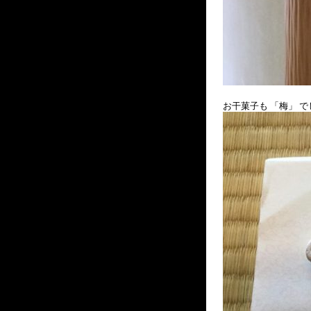
お干菓子も 「梅」 