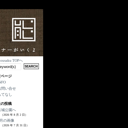
nousaku TOPへ
定ページ
NFO
お問い合せ
もてなし
近の投稿
古城公園へ
（2026 年 8 月 2 日）
7月の画像
（2026 年 7 月 31 日）