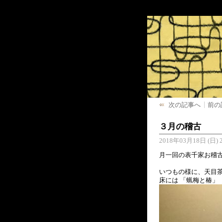
次の記事へ
前の
３月の稽古
2018年03月18日 (日) 2
月一回の表千家お稽
いつもの様に、天目茶
床には 「蝋梅と椿」