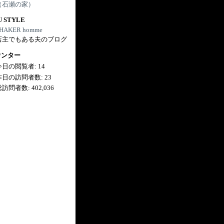
（石瀬の家）
U STYLE
HAKER homme
店主でもある夫のブログ
ウンター
今日の閲覧者:
14
昨日の訪問者数:
23
総訪問者数:
402,036