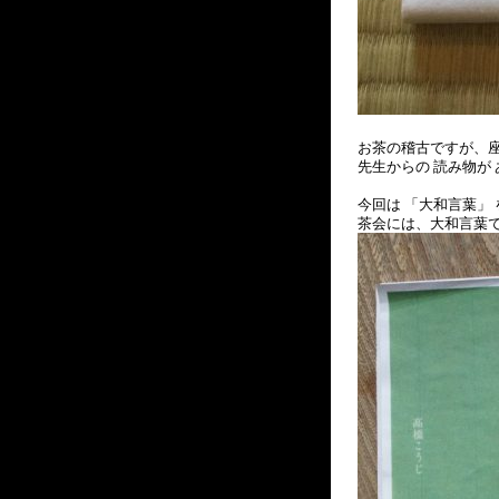
お茶の稽古ですが、
先生からの 読み物が
今回は 「大和言葉」
茶会には、大和言葉で