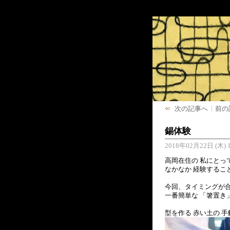
次の記事へ
前の
錫体験
2018年02月22日 (木) 1
高岡在住の 私にとっ
なかなか 経験するこ
今回、タイミングが合
一番簡単な 「箸置き
型を作る 赤い土の 