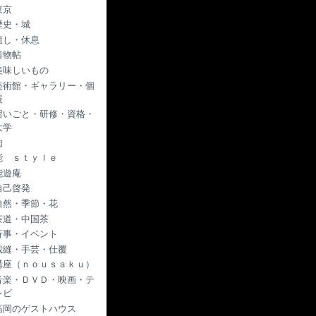
東京
歴史・城
癒し・休息
着物帖
美味しいもの
美術館・ギャラリー・個
展
習いごと・研修・資格・
大学
肉
能 ｓｔｙｌｅ
能遊庵
自己啓発
自然・季節・花
茶道・中国茶
行事・イベント
裁縫・手芸・仕覆
講座（ｎｏｕｓａｋｕ）
音楽・ＤＶＤ・映画・テ
レビ
高岡のゲストハウス