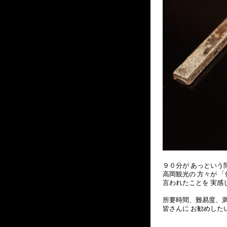
９０分が あっという
高岡観光の 方々が 
言われたことを 実感
所要時間、難易度、満
皆さんに お勧めした