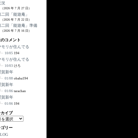
近況
（2026 年 7 月 27 日）
第二回「能遊庵」
（2026 年 7 月 22 日）
第二回「能遊庵」準備
（2026 年 7 月 16 日）
近のコメント
ヤモリが住んでる
10/05
194
ヤモリが住んでる
10/03
けろ
謹賀新年
01/08
obaba194
謹賀新年
01/06
tarachan
謹賀新年
01/06
194
ーカイブ
テゴリー
BLOG