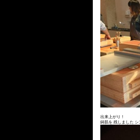
出来上がり！
鋳肌を 残しました シ