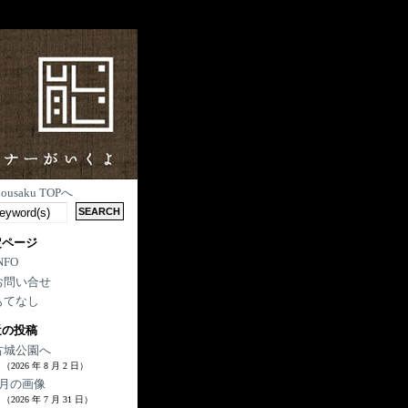
nousaku TOPへ
定ページ
NFO
お問い合せ
もてなし
近の投稿
古城公園へ
（2026 年 8 月 2 日）
7月の画像
（2026 年 7 月 31 日）