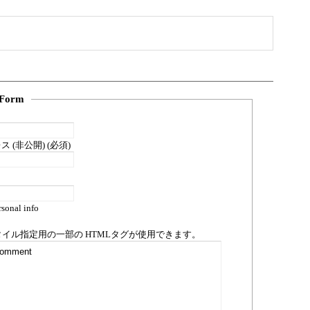
Form
 (非公開) (必須)
sonal info
タイル指定用の一部の
HTML
タグが使用できます。