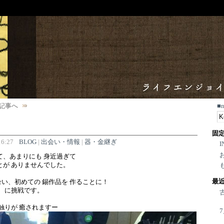
記事へ
■
固
6:27
BLOG
|
出会い・情報
|
器・金継ぎ
I
て、あまりにも 身近過ぎて
とが ありませんでした。
最
い、初めての 錫作品を 作ることに！
」 に挑戦です。
手触りが 癒されますー