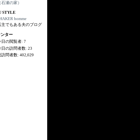
（石瀬の家）
U STYLE
HAKER homme
店主でもある夫のブログ
ウンター
今日の閲覧者:
7
昨日の訪問者数:
23
総訪問者数:
402,029