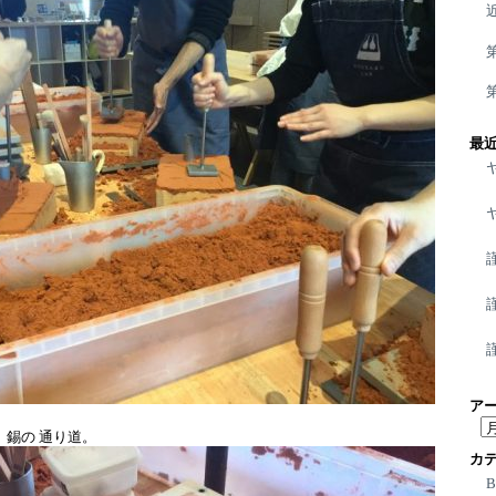
最
ア
ア
、錫の 通り道。
ー
カ
カ
イ