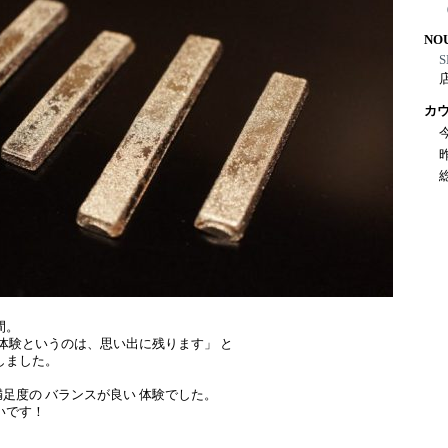
NO
S
カ
間。
「体験というのは、思い出に残ります」 と
しました。
足度の バランスが良い 体験でした。
いです！