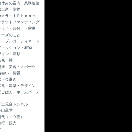
お休みの案内・業務連絡
お土産・贈物
カメラ・ｉＰｈｏｎｅ
クラウドファンディング
そうじ・片付け・家事
チーズのこと
テーブルコーディネート
ファッション・着物
ワイン・酒類
仏像・神
健康・美容・スポーツ
出会い・情報
器・金継ぎ
室礼・建築・デザイン
家ごはん・ホームパーテ
ィ
富士見台トンネル
小山薫堂
幾代（１９夜）
旅行・観光
本