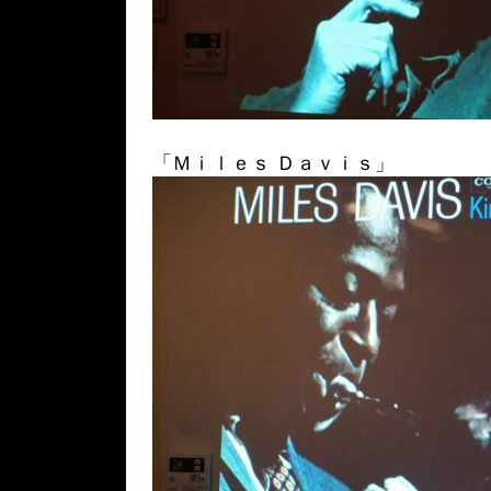
「Ｍｉｌｅｓ Ｄａｖｉｓ」