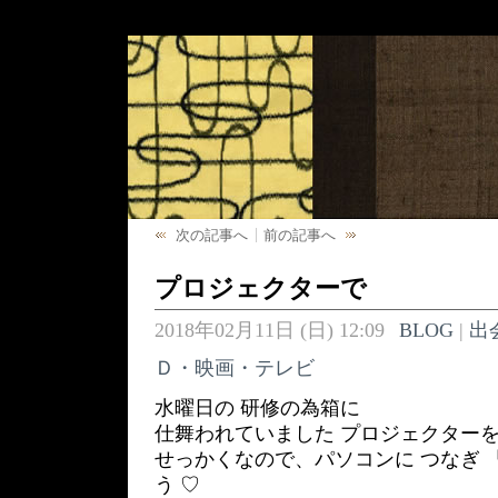
次の記事へ
前の記事へ
プロジェクターで
2018年02月11日 (日) 12:09
BLOG
|
出
Ｄ・映画・テレビ
水曜日の 研修の為箱に
仕舞われていました プロジェクターを
せっかくなので、パソコンに つなぎ 
う ♡