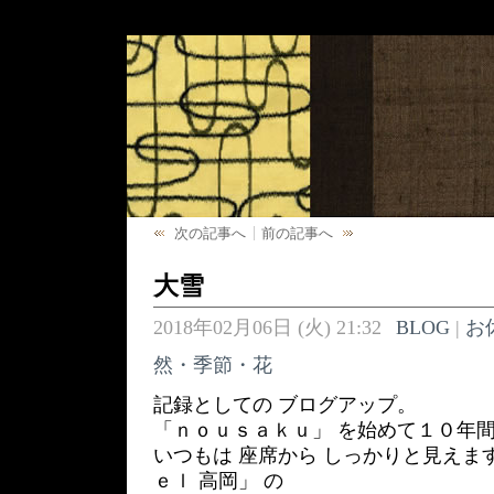
次の記事へ
前の記事へ
大雪
2018年02月06日 (火) 21:32
BLOG
|
お
然・季節・花
記録としての ブログアップ。
「ｎｏｕｓａｋｕ」 を始めて１０年間
いつもは 座席から しっかりと見えま
ｅｌ 高岡」 の