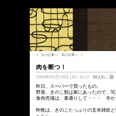
次の記事へ
前の記事へ
肉を断つ！
2009年09月29日 (火) 10:25
BLOG
|
器
昨日、スーパーで買ったもの。
野菜、きのこ類は家にあったので、写
食肉売場は、素通りして・・・ 辛か
昨晩は、きのこたっぷりの玄米雑炊と