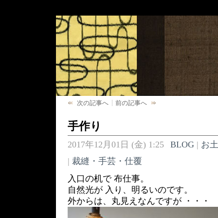
次の記事へ
前の記事へ
手作り
2017年12月01日 (金) 1:25
BLOG
|
お
|
裁縫・手芸・仕覆
入口の机で 布仕事。
自然光が 入り、明るいのです。
外からは、丸見えなんですが ・・・ （