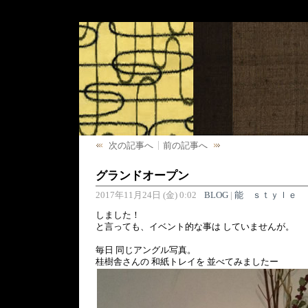
次の記事へ
前の記事へ
グランドオープン
2017年11月24日 (金) 0:02
BLOG
|
能 ｓｔｙｌｅ
しました！
と言っても、イベント的な事は していませんが。
毎日 同じアングル写真。
桂樹舎さんの 和紙トレイを 並べてみましたー