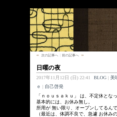
次の記事へ
前の記事へ
日曜の夜
2017年11月12日 (日) 22:41
BLOG
|
美
ｅ
|
自己啓発
「ｎｏｕｓａｋｕ」 は、不定休とな
基本的には、お休み無し。
所用が 無い限り、オープンしてるん
（最近は、体調不良で、急遽 お休みの