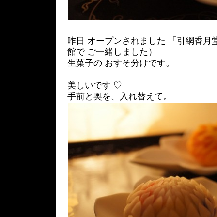
昨日 オープンされました 「引網香月
館で ご一緒しました）
生菓子の おすそ分けです。
美しいです ♡
手前と奥を、入れ替えて。