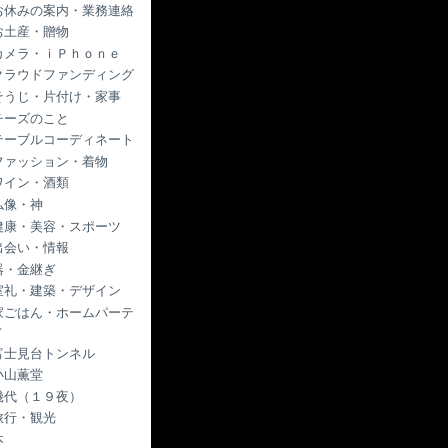
お休みの案内・業務連絡
お土産・贈物
カメラ・ｉＰｈｏｎｅ
クラウドファンディング
そうじ・片付け・家事
チーズのこと
テーブルコーディネート
ファッション・着物
ワイン・酒類
仏像・神
健康・美容・スポーツ
出会い・情報
器・金継ぎ
室礼・建築・デザイン
家ごはん・ホームパーテ
ィ
富士見台トンネル
小山薫堂
幾代（１９夜）
旅行・観光
本