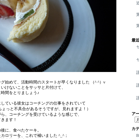
最
グ始めて、活動時間のスタートが早くなりました （^ ^）v
といけないことをサッサと片付けて、
時間をとりましょう♪
にしている彼女はコーチングの仕事をされていて
ちょっと不具合があるそうですが、見れますよ！）
ア
がら、コーチングを受けているような感じで、
ア
てきます！
ー
カ
の後に、食べたケーキ。
カ
カロリーを、これで補いました ^_^；
イ