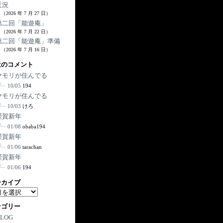
近況
（2026 年 7 月 27 日）
第二回「能遊庵」
（2026 年 7 月 22 日）
第二回「能遊庵」準備
（2026 年 7 月 16 日）
近のコメント
ヤモリが住んでる
10/05
194
ヤモリが住んでる
10/03
けろ
謹賀新年
01/08
obaba194
謹賀新年
01/06
tarachan
謹賀新年
01/06
194
ーカイブ
テゴリー
BLOG