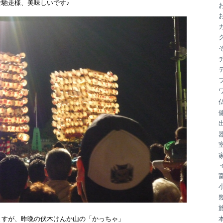
ご馳走様、美味しいです♪
ブ
ますが、昨晩の伏木けんか山の「かっちゃ」