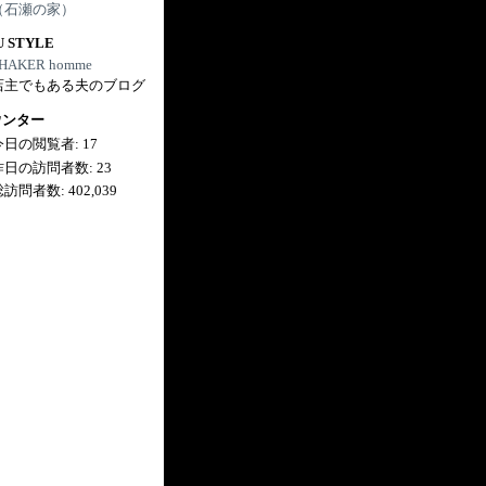
（石瀬の家）
U STYLE
HAKER homme
店主でもある夫のブログ
ウンター
今日の閲覧者:
17
昨日の訪問者数:
23
総訪問者数:
402,039