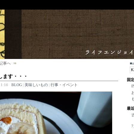
記事へ
■
します・・・
固
1:16
BLOG
|
美味しいもの
|
行事・イベント
I
最