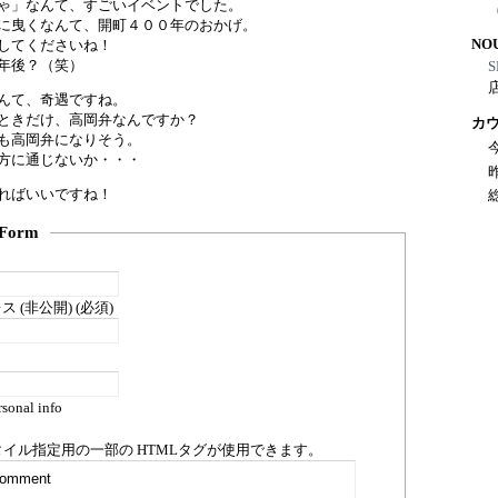
ゃ」なんて、すごいイベントでした。
に曳くなんて、開町４００年のおかげ。
NO
してくださいね！
年後？（笑）
S
んて、奇遇ですね。
ときだけ、高岡弁なんですか？
カ
も高岡弁になりそう。
方に通じないか・・・
ればいいですね！
Form
 (非公開) (必須)
sonal info
タイル指定用の一部の
HTML
タグが使用できます。