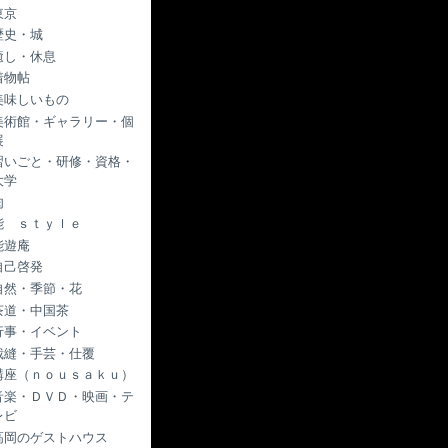
東京
歴史・城
癒し・休息
着物帖
美味しいもの
美術館・ギャラリー・個
展
習いごと・研修・資格・
大学
肉
能 ｓｔｙｌｅ
能遊庵
自己啓発
自然・季節・花
茶道・中国茶
行事・イベント
裁縫・手芸・仕覆
講座（ｎｏｕｓａｋｕ）
音楽・ＤＶＤ・映画・テ
レビ
高岡のゲストハウス