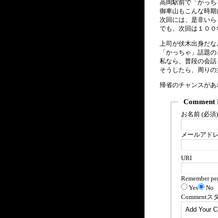
高岡駅前で「かっち
御車山もこんな時期
次回には、是非いら
でも、次回は１００
上司が伏木出身だな
「かっちゃ」話題の
私なら、普段の会話
そうしたら、周りの
帰省のチャンスがあ
Comment 
お名前 (必須)
メールアドレス
URI
Remember per
Yes
No
Comment
ス