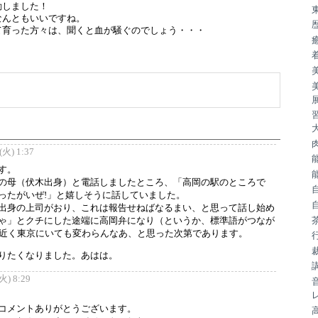
動しました！
なんともいいですね。
て育った方々は、聞くと血が騒ぐのでしょう・・・
火) 1:37
す。
の母（伏木出身）と電話しましたところ、「高岡の駅のところで
ったがいぜ!」と嬉しそうに話していました。
出身の上司がおり、これは報告せねばなるまい、と思って話し始め
ゃ」とクチにした途端に高岡弁になり（というか、標準語がつなが
年近く東京にいても変わらんなあ、と思った次第であります。
りたくなりました。あはは。
) 8:29
コメントありがとうございます。