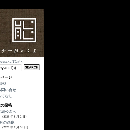
nousaku TOPへ
定ページ
NFO
お問い合せ
もてなし
近の投稿
古城公園へ
（2026 年 8 月 2 日）
7月の画像
（2026 年 7 月 31 日）