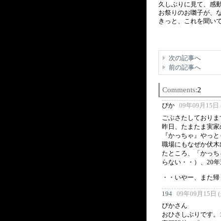
久しぶりに見て、感
お祭りのお囃子が、
きっと、これを聞い
次の記事へ
前の記事へ
Comments:
2
ぴか
09年09月15日 (
ごぶさたしておりま
昨日、たまたま実家
『かっちゃ』やっと
職場にもなぜか伏木
たところ、「かっち
らない・・）、20
・・いやー、また帰
194
09年09月15日 (火
ぴかさん
おひさしぶりです。