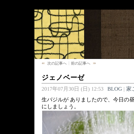
次の記事へ
前の記事へ
ジェノベーゼ
2017年07月30日 (日) 12:53
BLOG
|
家
生バジルが ありましたので、今日の昼
にしましょう。