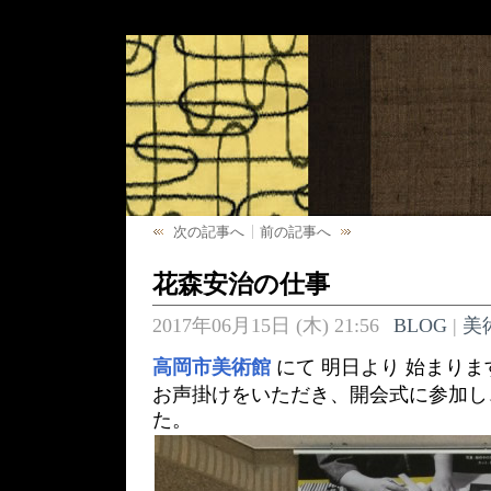
次の記事へ
前の記事へ
花森安治の仕事
2017年06月15日 (木) 21:56
BLOG
|
美
高岡市美術館
にて 明日より 始まりま
お声掛けをいただき、開会式に参加し
た。