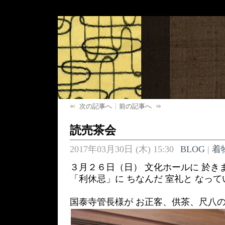
次の記事へ
前の記事へ
読売茶会
2017年03月30日 (木) 15:30
BLOG
|
着
３月２６日（日） 文化ホールに 於き
「利休忌」に ちなんだ 室礼と なっ
国泰寺管長様が お正客、供茶、尺八の