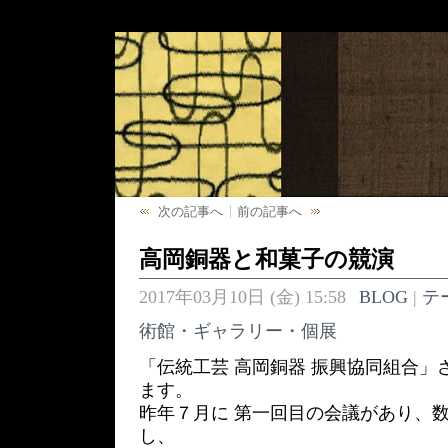
次の記事へ
前の記事へ
高岡銅器と和菓子の競演
2017年03月10日 (金) 15:58
BLOG
|
テ
術館・ギャラリー・個展
「伝統工芸 高岡銅器 振興協同組合」
ます。
昨年７月に 第一回目の会議があり、数
し、