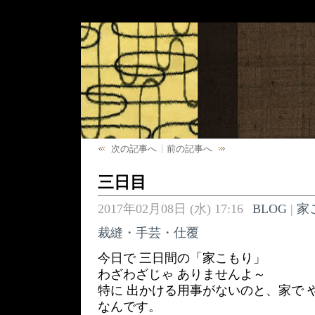
次の記事へ
前の記事へ
三日目
2017年02月08日 (水) 17:16
BLOG
|
家
裁縫・手芸・仕覆
今日で 三日間の「家こもり」
わざわざじゃ ありませんよ～
特に 出かける用事がないのと、家で 
なんです。