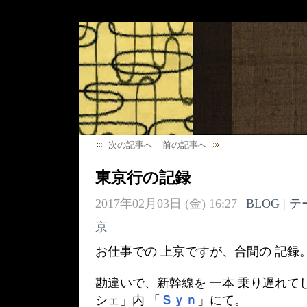
次の記事へ
前の記事へ
東京行の記録
2017年02月03日 (金) 16:27
BLOG
|
テ
京
お仕事での 上京ですが、合間の 記録
勘違いで、新幹線を 一本 乗り遅れて
シェ」内 「
Ｓｙｎ
」にて。