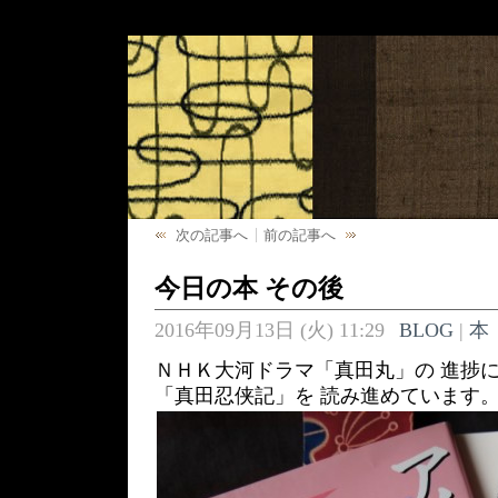
次の記事へ
前の記事へ
今日の本 その後
2016年09月13日 (火) 11:29
BLOG
|
本
ＮＨＫ大河ドラマ「真田丸」の 進捗
「真田忍侠記」を 読み進めています