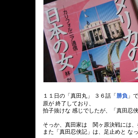
１１日の「真田丸」 ３６話「
勝負
」
原が 終了しており、
拍子抜けな 感じでしたが、「真田忍
そっか、真田家は 関ヶ原決戦には、
また「真田忍侠記」は、足止めと な