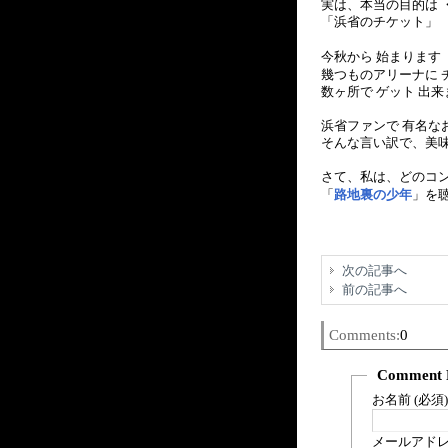
実は、本当の目的は 
「浜省のチケット」
今秋から 始まります
幾つものアリーナに 
数ヶ所で ゲット 出
浜省ファンで 有名な
そんな言い訳で、美
さて、私は、どのコン
「
路地裏の少年
」を聴
次の記事へ
前の記事へ
Comments:
0
Comment 
お名前 (必須)
メールアドレス