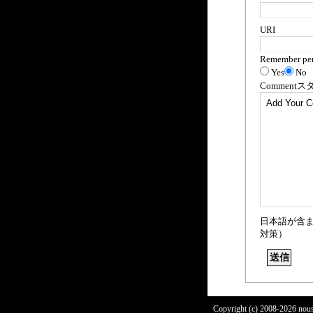
URI
Remember per
Yes
No
Comment
ス
日本語が含
対策）
Copyright (c) 2008-2026 nous