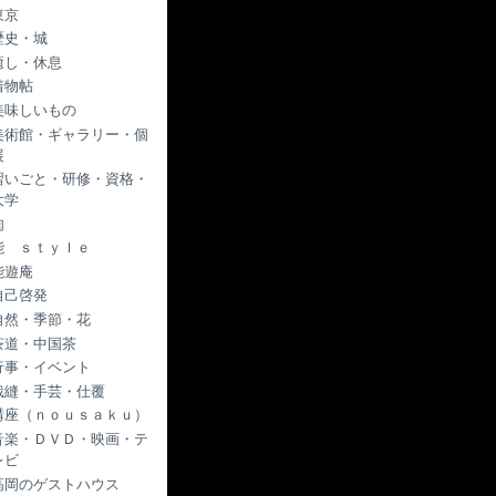
東京
歴史・城
癒し・休息
着物帖
美味しいもの
美術館・ギャラリー・個
展
習いごと・研修・資格・
大学
肉
能 ｓｔｙｌｅ
能遊庵
自己啓発
自然・季節・花
茶道・中国茶
行事・イベント
裁縫・手芸・仕覆
講座（ｎｏｕｓａｋｕ）
音楽・ＤＶＤ・映画・テ
レビ
高岡のゲストハウス