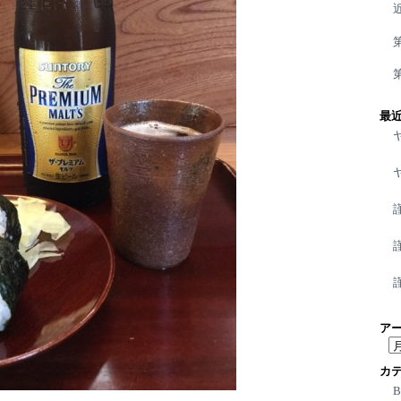
最
ア
ア
ー
カ
カ
イ