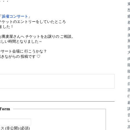
・・・
「
浜省コンサート
」
チケットのエントリーをしていたところ
来ました！
お蕎麦屋さんへ チケットをお譲りの ご相談。
味しい時間となりました～
サート会場に 行こうかな？
きながらの 投稿です ♡
Form
 (非公開) (必須)