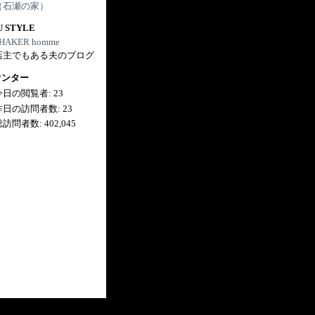
（石瀬の家）
U STYLE
HAKER homme
店主でもある夫のブログ
ウンター
今日の閲覧者:
23
昨日の訪問者数:
23
総訪問者数:
402,045