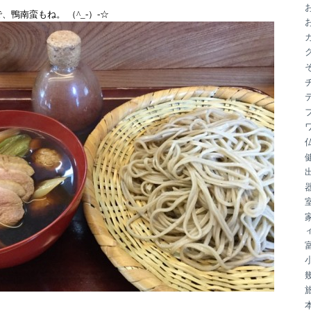
ブ
鴨南蛮もね。 （^_-）-☆