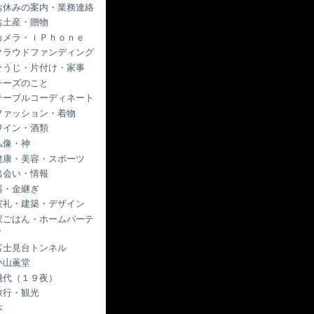
お休みの案内・業務連絡
お土産・贈物
カメラ・ｉＰｈｏｎｅ
クラウドファンディング
そうじ・片付け・家事
チーズのこと
テーブルコーディネート
ファッション・着物
ワイン・酒類
仏像・神
健康・美容・スポーツ
出会い・情報
器・金継ぎ
室礼・建築・デザイン
家ごはん・ホームパーテ
ィ
富士見台トンネル
小山薫堂
幾代（１９夜）
旅行・観光
本