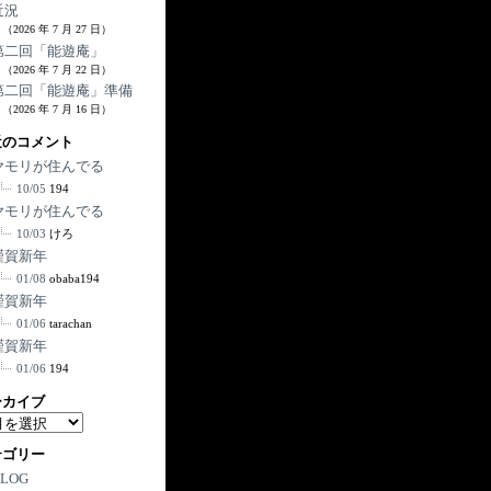
近況
（2026 年 7 月 27 日）
第二回「能遊庵」
（2026 年 7 月 22 日）
第二回「能遊庵」準備
（2026 年 7 月 16 日）
近のコメント
ヤモリが住んでる
10/05
194
ヤモリが住んでる
10/03
けろ
謹賀新年
01/08
obaba194
謹賀新年
01/06
tarachan
謹賀新年
01/06
194
ーカイブ
テゴリー
BLOG