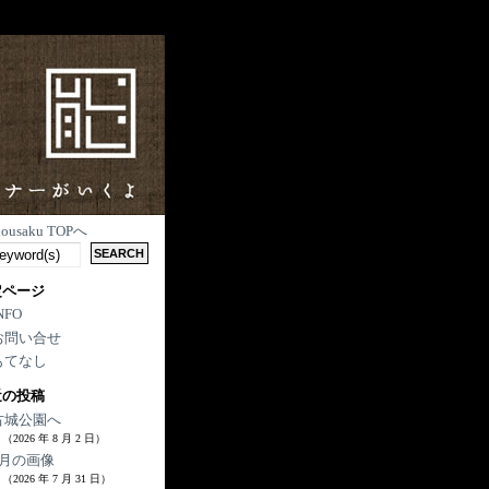
nousaku TOPへ
定ページ
NFO
お問い合せ
もてなし
近の投稿
古城公園へ
（2026 年 8 月 2 日）
7月の画像
（2026 年 7 月 31 日）