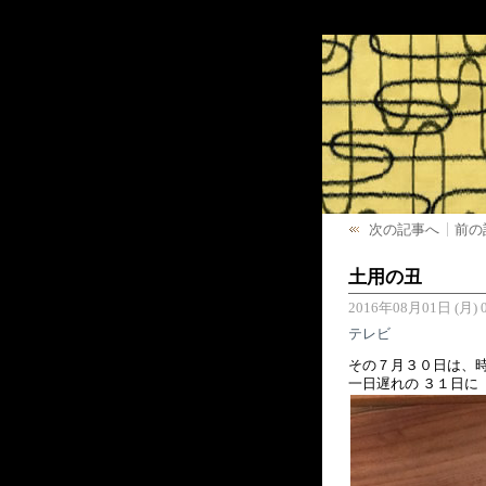
次の記事へ
前の
土用の丑
2016年08月01日 (月) 0
テレビ
その７月３０日は、
一日遅れの ３１日に