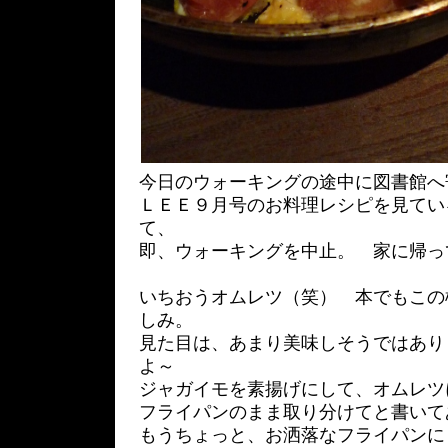
今日のウォーキングの途中に図書館へ
ＬＥＥ９月号のお料理レシピを見てい
て、
即、ウォーキングを中止。 家に帰っ
いちおうオムレツ（笑） 本でもこの
しみ。
見た目は、あまり美味しそうではあり
よ～
ジャガイモを素揚げにして、オムレツ
フライパンのまま取り分けてと書いて
もうちょっと、お洒落なフライパンに