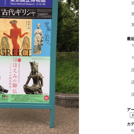
最
ア
ア
ー
カ
カ
イ