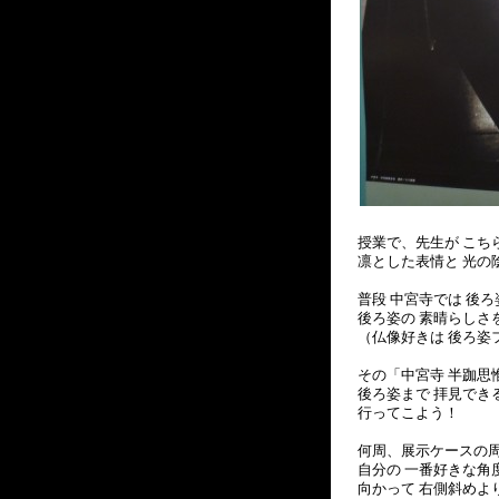
授業で、先生が こち
凛とした表情と 光の
普段 中宮寺では 後
後ろ姿の 素晴らしさ
（仏像好きは 後ろ姿
その「中宮寺 半跏思
後ろ姿まで 拝見できる
行ってこよう！
何周、展示ケースの周
自分の 一番好きな角
向かって 右側斜めよ