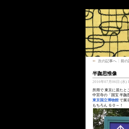
次の記事へ
前の
半跏思惟像
2016年07月06日 (水) 1
所用で 東京に居たと
中宮寺の「国宝 半跏
東京国立博物館
で展
もちろん ＧＯ～！