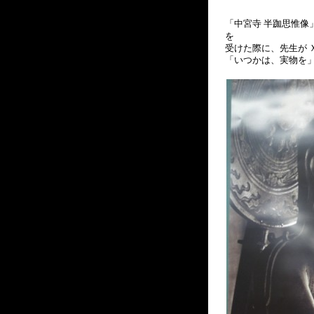
「中宮寺 半跏思惟像
を
受けた際に、先生が 
「いつかは、実物を」