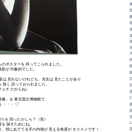
らのポスターを 持ってこられました。
陰影が 印象的でした。
ろ姿は 見れないけれども、先生は 見たことがあり
を 熱く 語っておられました。
フェチ だからね）
惟像」を 東京国立博物館で、
 ・・・ ♡
りを 回ったかしら？（笑）
度を 探すためにね。
り、頬にあててる手の内側が 見える角度が オススメです！