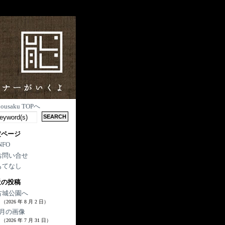
nousaku TOPへ
定ページ
NFO
お問い合せ
もてなし
近の投稿
古城公園へ
（2026 年 8 月 2 日）
7月の画像
（2026 年 7 月 31 日）