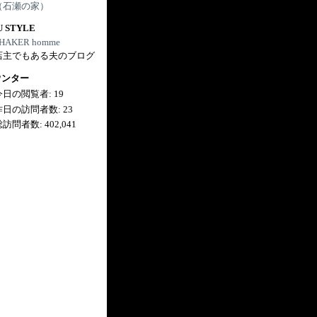
（石瀬の家）
U STYLE
HAKER homme
店主でもある夫のブログ
ウンター
今日の閲覧者:
19
昨日の訪問者数:
23
総訪問者数:
402,041