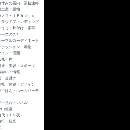
お休みの案内・業務連絡
お土産・贈物
カメラ・ｉＰｈｏｎｅ
クラウドファンディング
そうじ・片付け・家事
チーズのこと
テーブルコーディネート
ファッション・着物
ワイン・酒類
仏像・神
健康・美容・スポーツ
出会い・情報
器・金継ぎ
室礼・建築・デザイン
家ごはん・ホームパーテ
ィ
富士見台トンネル
小山薫堂
幾代（１９夜）
旅行・観光
本