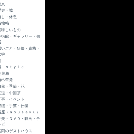
東京
歴史・城
癒し・休息
着物帖
美味しいもの
美術館・ギャラリー・個
展
習いごと・研修・資格・
大学
肉
能 ｓｔｙｌｅ
能遊庵
自己啓発
自然・季節・花
茶道・中国茶
行事・イベント
裁縫・手芸・仕覆
講座（ｎｏｕｓａｋｕ）
音楽・ＤＶＤ・映画・テ
レビ
高岡のゲストハウス