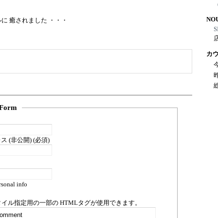
NO
に 癒されました ・・・
S
カ
Form
 (非公開) (必須)
sonal info
タイル指定用の一部の
HTML
タグが使用できます。