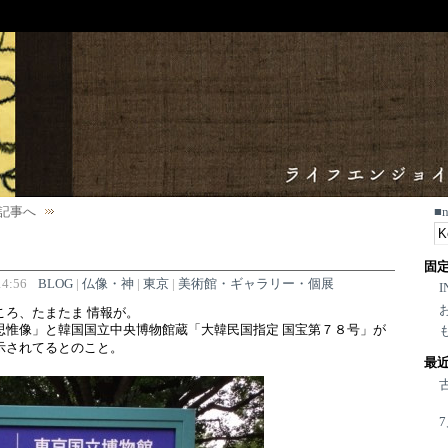
記事へ
■
固
4:56
BLOG
|
仏像・神
|
東京
|
美術館・ギャラリー・個展
I
ころ、たまたま 情報が。
思惟像」と韓国国立中央博物館蔵「大韓民国指定 国宝第７８号」が
示されてるとのこと。
最