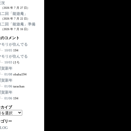
近況
（2026 年 7 月 27 日）
第二回「能遊庵」
（2026 年 7 月 22 日）
第二回「能遊庵」準備
（2026 年 7 月 16 日）
近のコメント
ヤモリが住んでる
10/05
194
ヤモリが住んでる
10/03
けろ
謹賀新年
01/08
obaba194
謹賀新年
01/06
tarachan
謹賀新年
01/06
194
ーカイブ
テゴリー
BLOG