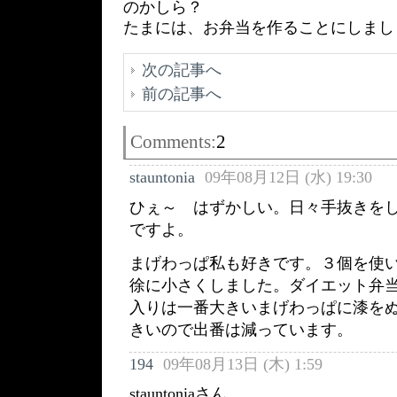
のかしら？
たまには、お弁当を作ることにしまし
次の記事へ
前の記事へ
Comments:
2
stauntonia
09年08月12日 (水) 19:30
ひぇ～ はずかしい。日々手抜きを
ですよ。
まげわっぱ私も好きです。３個を使
徐に小さくしました。ダイエット弁
入りは一番大きいまげわっぱに漆を
きいので出番は減っています。
194
09年08月13日 (木) 1:59
stauntoniaさん