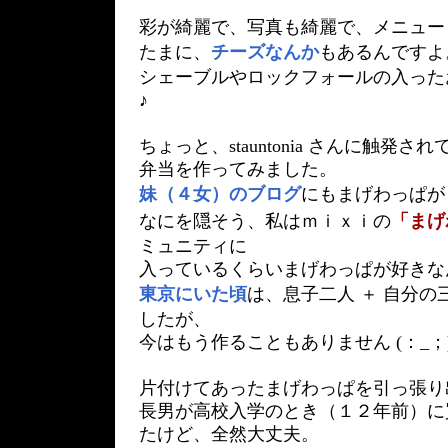
彩が綺麗で、写真も綺麗で、メニュー
たまに、
チーズなんか
もあるんですよ
シェーブルやロックフォールの入った
♪
ちょっと、stauntonia さんに触発
弁当を作ってみました。
妹（４女）のブログ
にもまげわっぱが
なにを隠そう、私はｍｉｘｉの
「まげ
ミュニティに
入っているくらいまげわっぱが好きな
東京にいた頃
は、息子二人 ＋ 自分
したが、
今はもう作ることもありません (：_；
片付けてあったまげわっぱを引っ張り
長男が高校入学のとき（１２年前）に
たけど、全然大丈夫。