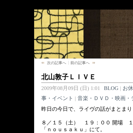
次の記事へ
前の記事へ
北山敦子ＬＩＶＥ
2009年08月09日 (日) 1:01
BLOG
|
お
事・イベント
|
音楽・ＤＶＤ・映画・
昨日の今日で、ライヴの話がまとまり
８／１５（土） １９：００ 開場 １
「ｎｏｕｓａｋｕ」にて。