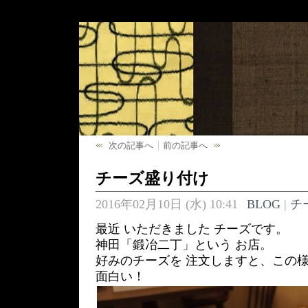
次の記事へ
前の記事へ
チーズ盛り付け
2016年02月10日 (水) 10:41
BLOG
|
チ
最近 いただきました チーズです。
神田「鍛冶二丁」という お店。
好みのチーズを 注文しますと、この様
面白い！