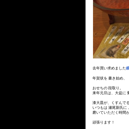
去年買い求めました
年賀状を 書き始め、
おせちの 段取り。
来年元旦は、大盆に 
漆大皿が、くすんで
いつもは 瀬尾新氏に
磨いていただく時間が
頑張ります！