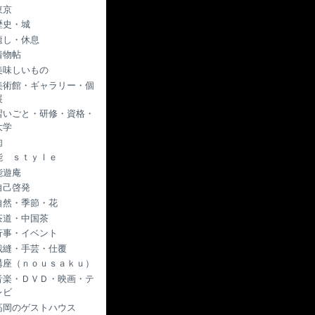
東京
歴史・城
癒し・休息
着物帖
美味しいもの
美術館・ギャラリー・個
展
習いごと・研修・資格・
大学
肉
能 ｓｔｙｌｅ
能遊庵
自己啓発
自然・季節・花
茶道・中国茶
行事・イベント
裁縫・手芸・仕覆
講座（ｎｏｕｓａｋｕ）
音楽・ＤＶＤ・映画・テ
レビ
高岡のゲストハウス