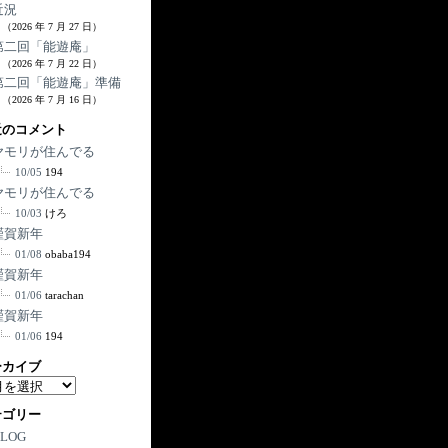
近況
（2026 年 7 月 27 日）
第二回「能遊庵」
（2026 年 7 月 22 日）
第二回「能遊庵」準備
（2026 年 7 月 16 日）
近のコメント
ヤモリが住んでる
10/05
194
ヤモリが住んでる
10/03
けろ
謹賀新年
01/08
obaba194
謹賀新年
01/06
tarachan
謹賀新年
01/06
194
ーカイブ
テゴリー
BLOG