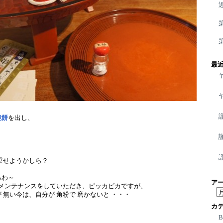
最
鏡餅
を出し、
乗せようかしら？
るわ～
ア
 メンテナンスをしていただき、ピッカピカですが、
ア
 無い今は、自分が 角粉で 磨かないと ・・・
ー
カ
カ
イ