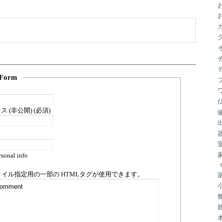
ブ
Form
 (非公開) (必須)
sonal info
タイル指定用の一部の
HTML
タグが使用できます。