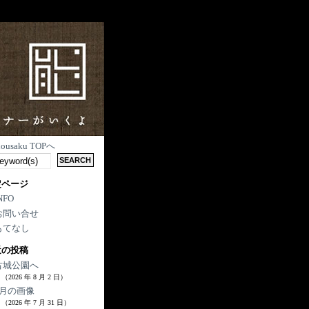
nousaku TOPへ
定ページ
NFO
お問い合せ
もてなし
近の投稿
古城公園へ
（2026 年 8 月 2 日）
7月の画像
（2026 年 7 月 31 日）