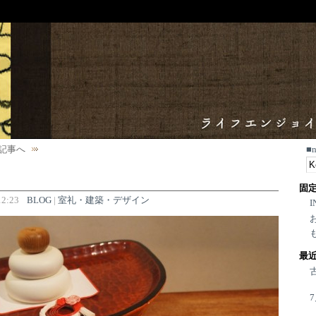
記事へ
■
固
2:23
BLOG
|
室礼・建築・デザイン
I
最