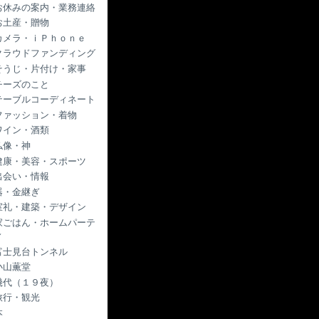
お休みの案内・業務連絡
お土産・贈物
カメラ・ｉＰｈｏｎｅ
クラウドファンディング
そうじ・片付け・家事
チーズのこと
テーブルコーディネート
ファッション・着物
ワイン・酒類
仏像・神
健康・美容・スポーツ
出会い・情報
器・金継ぎ
室礼・建築・デザイン
家ごはん・ホームパーテ
ィ
富士見台トンネル
小山薫堂
幾代（１９夜）
旅行・観光
本