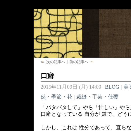
次の記事へ
前の記事へ
口癖
2015年11月09日 (月) 14:00
BLOG
|
美
然・季節・花
|
裁縫・手芸・仕覆
「バタバタして」やら「忙しい」やら
口癖となっている 自分が 嫌で、どう
しかし、これは 性分であって、直らな