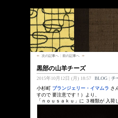
次の記事へ
前の記事へ
黒部の山羊チーズ
2015年10月12日 (月) 18:57
BLOG
|
チ
小杉町
ブランジェリー・イマムラ
さ
すので 要注意です！）より、
「ｎｏｕｓａｋｕ」に ３種類が 入荷