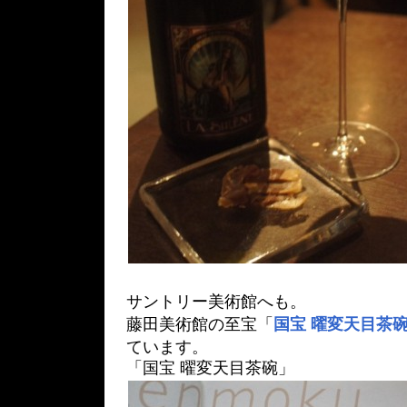
サントリー美術館へも。
藤田美術館の至宝「
国宝 曜変天目茶
ています。
「国宝 曜変天目茶碗」