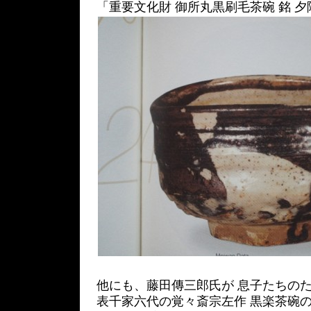
「重要文化財 御所丸黒刷毛茶碗 銘 夕
他にも、藤田傳三郎氏が 息子たちの
表千家六代の覚々斎宗左作 黒楽茶碗