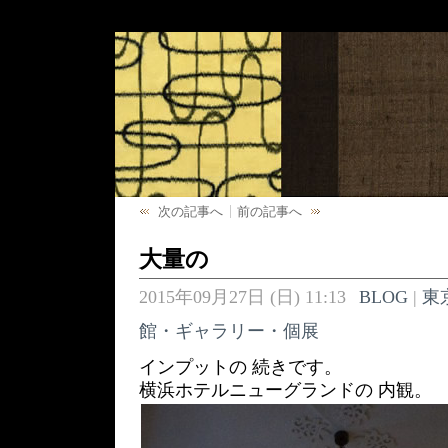
次の記事へ
前の記事へ
大量の
2015年09月27日 (日) 11:13
BLOG
|
東
館・ギャラリー・個展
インプットの 続きです。
横浜ホテルニューグランドの 内観。