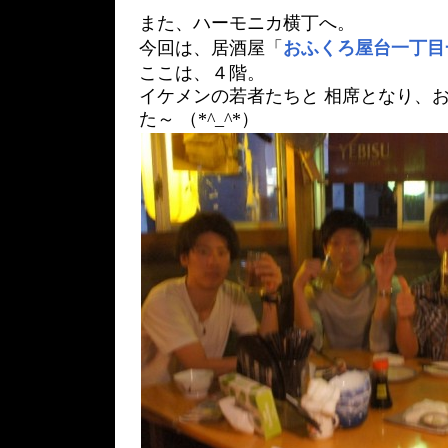
また、ハーモニカ横丁へ。
今回は、居酒屋「
おふくろ屋台一丁目
ここは、４階。
イケメンの若者たちと 相席となり、
た～ （*^_^*）