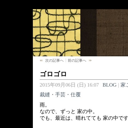
次の記事へ
前の記事へ
ゴロゴロ
2015年09月06日 (日) 16:07
BLOG
|
家
裁縫・手芸・仕覆
雨。
なので、ずっと 家の中。
でも、最近は、晴れてても 家の中で