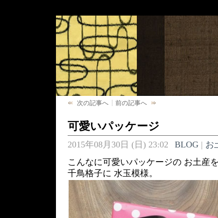
次の記事へ
前の記事へ
可愛いパッケージ
2015年08月30日 (日) 23:02
BLOG
|
お
こんなに可愛いパッケージの お土産を
千鳥格子に 水玉模様。