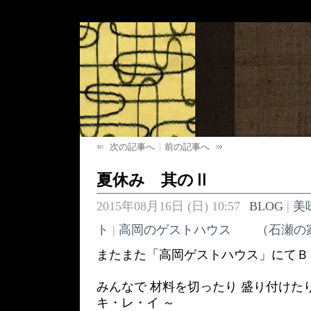
次の記事へ
前の記事へ
夏休み 其のⅡ
2015年08月16日 (日) 10:57
BLOG
|
美
ト
|
高岡のゲストハウス （石瀬の
またまた「高岡ゲストハウス」にてＢ
みんなで 材料を切ったり 盛り付けた
キ・レ・イ ～