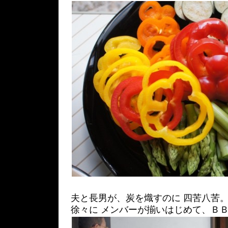
夫と長男が、炭を熾すのに 四苦八苦
徐々に メンバーが揃いはじめて、ＢＢ