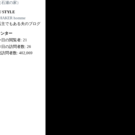
（石瀬の家）
U STYLE
HAKER homme
店主でもある夫のブログ
ウンター
今日の閲覧者:
21
昨日の訪問者数:
26
総訪問者数:
402,069