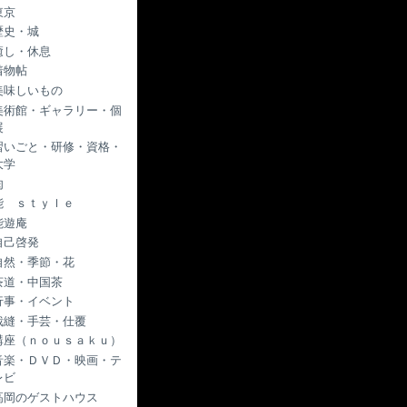
東京
歴史・城
癒し・休息
着物帖
美味しいもの
美術館・ギャラリー・個
展
習いごと・研修・資格・
大学
肉
能 ｓｔｙｌｅ
能遊庵
自己啓発
自然・季節・花
茶道・中国茶
行事・イベント
裁縫・手芸・仕覆
講座（ｎｏｕｓａｋｕ）
音楽・ＤＶＤ・映画・テ
レビ
高岡のゲストハウス