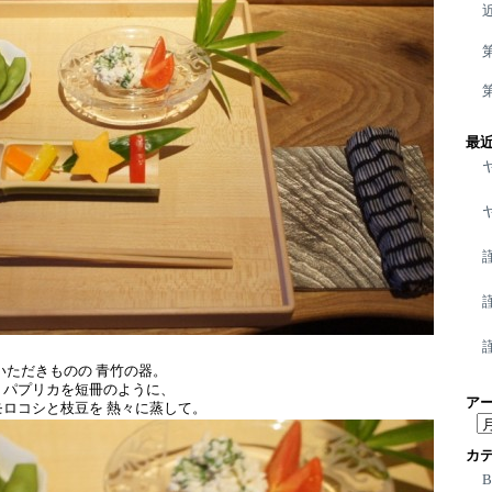
最
いただきものの 青竹の器。
、パプリカを短冊のように、
ア
ロコシと枝豆を 熱々に蒸して。
ア
ー
カ
カ
イ