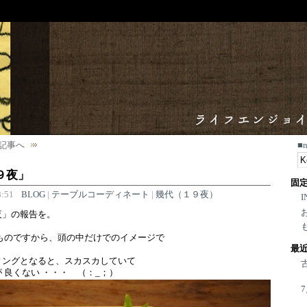
記事へ
■
９夜」
固
:51
BLOG
|
テーブルコーディネート
|
幾代（１９夜）
I
夜」の報告を。
ものですから、頭の中だけでのイメージで
最
ィングとなると、スカスカしていて
 良くない ・・・ （：_；）