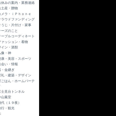
お休みの案内・業務連絡
お土産・贈物
カメラ・ｉＰｈｏｎｅ
クラウドファンディング
そうじ・片付け・家事
チーズのこと
テーブルコーディネート
ファッション・着物
ワイン・酒類
仏像・神
健康・美容・スポーツ
出会い・情報
器・金継ぎ
室礼・建築・デザイン
家ごはん・ホームパーテ
ィ
富士見台トンネル
小山薫堂
幾代（１９夜）
旅行・観光
本