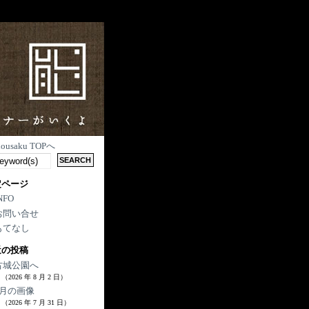
nousaku TOPへ
定ページ
NFO
お問い合せ
もてなし
近の投稿
古城公園へ
（2026 年 8 月 2 日）
7月の画像
（2026 年 7 月 31 日）