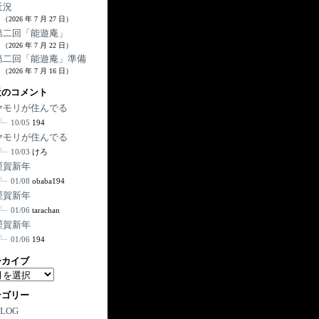
近況
（2026 年 7 月 27 日）
第二回「能遊庵」
（2026 年 7 月 22 日）
第二回「能遊庵」準備
（2026 年 7 月 16 日）
近のコメント
ヤモリが住んでる
10/05
194
ヤモリが住んでる
10/03
けろ
謹賀新年
01/08
obaba194
謹賀新年
01/06
tarachan
謹賀新年
01/06
194
ーカイブ
テゴリー
BLOG