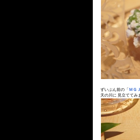
ずいぶん前の「
ＭＧ
天の川に 見立ててみ