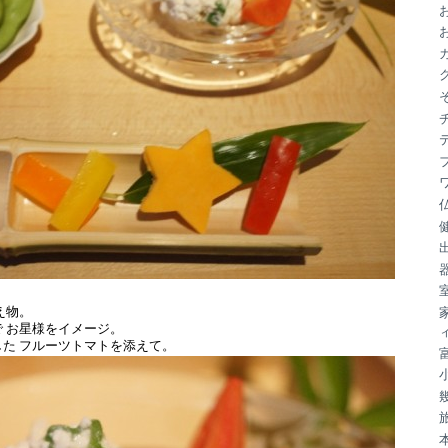
ブ
え物。
 お星様をイメージ。
た フルーツトマトを添えて。