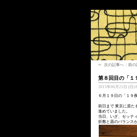
次の記事へ
前の
第８回目の「１
2015年06月21日 (日) 8
６月１９日の「１９
前日まで 東京に居た
進めていました。
当日、いざ、セッテ
折敷と器のバランスが