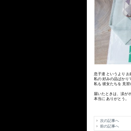
息子達 というより お
私の 好みの品ばかり
私も 彼女たちを 見
届いたときは、涙が
本当に ありがとう。
次の記事へ
前の記事へ