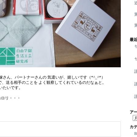
最
嫁さん、パートナーさんの 気遣いが、嬉しいです（*^_^*）
で、送る相手のことを よく観察してくれているのだなぁと。
習いたいです。
ホロリ・・・
ア
ア
ー
カ
カ
イ