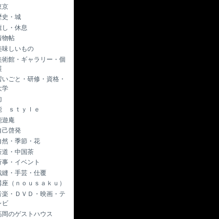
東京
歴史・城
癒し・休息
着物帖
美味しいもの
美術館・ギャラリー・個
展
習いごと・研修・資格・
大学
肉
能 ｓｔｙｌｅ
能遊庵
自己啓発
自然・季節・花
茶道・中国茶
行事・イベント
裁縫・手芸・仕覆
講座（ｎｏｕｓａｋｕ）
音楽・ＤＶＤ・映画・テ
レビ
高岡のゲストハウス