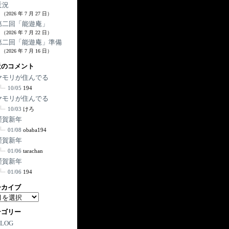
近況
（2026 年 7 月 27 日）
第二回「能遊庵」
（2026 年 7 月 22 日）
第二回「能遊庵」準備
（2026 年 7 月 16 日）
近のコメント
ヤモリが住んでる
10/05
194
ヤモリが住んでる
10/03
けろ
謹賀新年
01/08
obaba194
謹賀新年
01/06
tarachan
謹賀新年
01/06
194
ーカイブ
テゴリー
BLOG