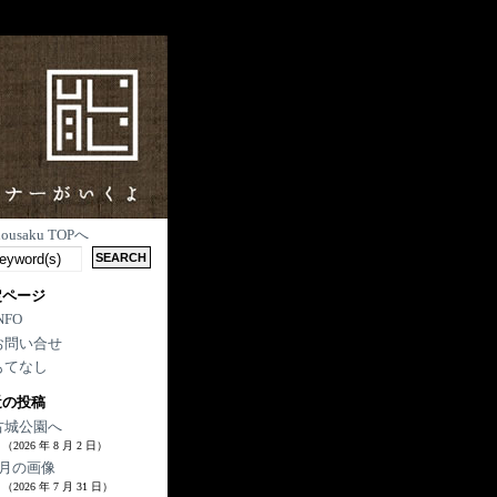
nousaku TOPへ
定ページ
NFO
お問い合せ
もてなし
近の投稿
古城公園へ
（2026 年 8 月 2 日）
7月の画像
（2026 年 7 月 31 日）