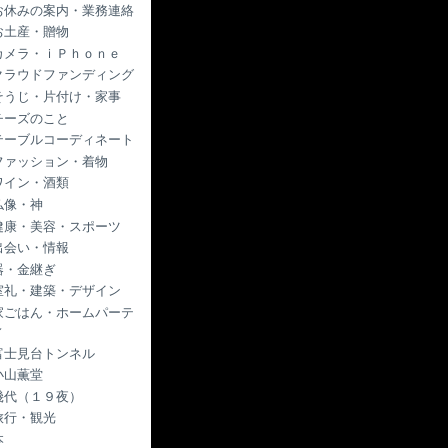
お休みの案内・業務連絡
お土産・贈物
カメラ・ｉＰｈｏｎｅ
クラウドファンディング
そうじ・片付け・家事
チーズのこと
テーブルコーディネート
ファッション・着物
ワイン・酒類
仏像・神
健康・美容・スポーツ
出会い・情報
器・金継ぎ
室礼・建築・デザイン
家ごはん・ホームパーテ
ィ
富士見台トンネル
小山薫堂
幾代（１９夜）
旅行・観光
本