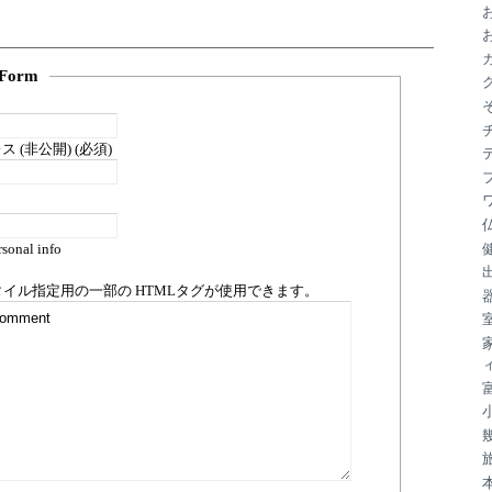
ブ
Form
 (非公開) (必須)
sonal info
タイル指定用の一部の
HTML
タグが使用できます。