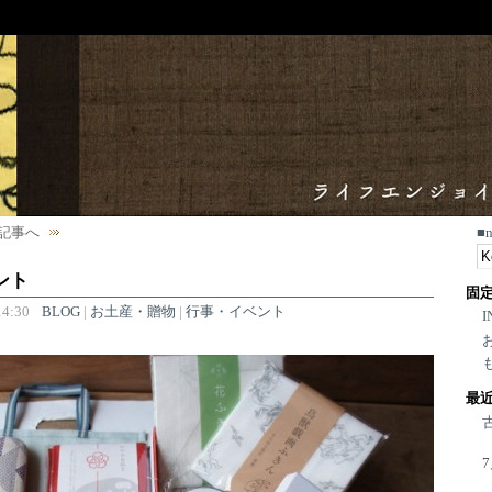
記事へ
■
ント
固
4:30
BLOG
|
お土産・贈物
|
行事・イベント
I
最