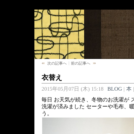
次の記事へ
前の記事へ
衣替え
2015年05月07日 (木) 15:18
BLOG
|
本
毎日 お天気が続き、冬物のお洗濯が 
洗濯が済みました セーターや毛布、暖
う。