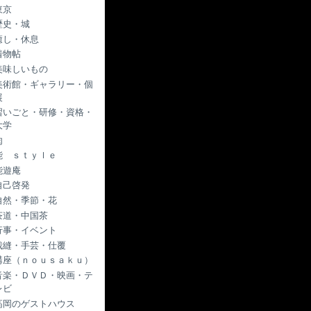
東京
歴史・城
癒し・休息
着物帖
美味しいもの
美術館・ギャラリー・個
展
習いごと・研修・資格・
大学
肉
能 ｓｔｙｌｅ
能遊庵
自己啓発
自然・季節・花
茶道・中国茶
行事・イベント
裁縫・手芸・仕覆
講座（ｎｏｕｓａｋｕ）
音楽・ＤＶＤ・映画・テ
レビ
高岡のゲストハウス