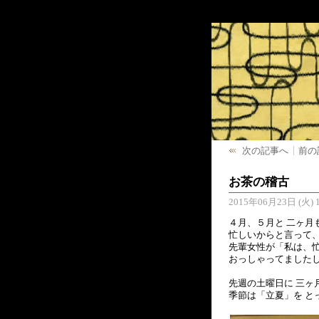
次の記事へ
前の
お茶の稽古
2015年06月23日 (火) 1
４月、５月と 二ヶ月
忙しいからと言って、
先輩女性が「私は、忙
おっしゃってましたし
先週の土曜日に 三ヶ
季節は「立夏」を と