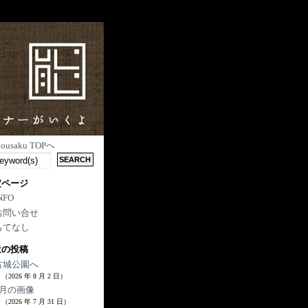
nousaku TOPへ
定ページ
NFO
お問い合せ
もてなし
近の投稿
古城公園へ
（2026 年 8 月 2 日）
7月の画像
（2026 年 7 月 31 日）