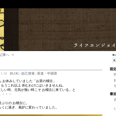
記事へ
■
固
1:18
BLOG
|
自己啓発
|
茶道・中国茶
I
も お休みしていました「お茶の稽古」
もうこれ以上 休むわけにはいきませんね。
しい時、元気が無い時こそ お稽古に来ている」と
最
 ・・・
月ぶりの お稽古に。
っくに過ぎ、風炉に変わっていました。