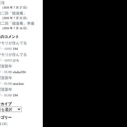
近況
（2026 年 7 月 27 日）
第二回「能遊庵」
（2026 年 7 月 22 日）
第二回「能遊庵」準備
（2026 年 7 月 16 日）
近のコメント
ヤモリが住んでる
10/05
194
ヤモリが住んでる
10/03
けろ
謹賀新年
01/08
obaba194
謹賀新年
01/06
tarachan
謹賀新年
01/06
194
ーカイブ
テゴリー
BLOG