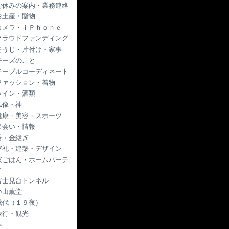
お休みの案内・業務連絡
お土産・贈物
カメラ・ｉＰｈｏｎｅ
クラウドファンディング
そうじ・片付け・家事
チーズのこと
テーブルコーディネート
ファッション・着物
ワイン・酒類
仏像・神
健康・美容・スポーツ
出会い・情報
器・金継ぎ
室礼・建築・デザイン
家ごはん・ホームパーテ
ィ
富士見台トンネル
小山薫堂
幾代（１９夜）
旅行・観光
本