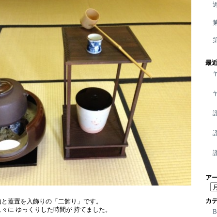
最
ア
ア
ー
カ
杓と蓋置を入飾りの「二飾り」です。
カ
々に ゆっくりした時間が 持てました。
イ