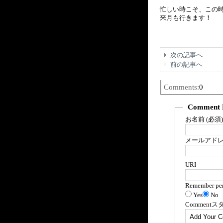
忙しい時こそ、この時
来月も行きます！
次の記事へ
前の記事へ
Comments:
0
Comment 
お名前 (必須)
メールアドレス
URI
Remember per
Yes
No
Comment
ス